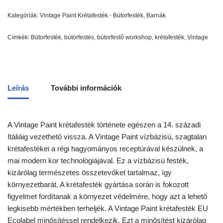
Kategóriák:
Vintage Paint Krétafesték - Bútorfesték
,
Barnák
Címkék:
Bútorfesték
,
bútorfestés
,
bútorfestő workshop
,
krétafesték
,
Vintage
Leírás
További információk
A Vintage Paint krétafesték története egészen a 14. századi
Itáliáig vezethető vissza. A Vintage Paint vízbázisú, szagtalan
krétafestékei a régi hagyományos receptúrával készülnek, a
mai modern kor technológiájával. Ez a vízbázisú festék,
kizárólag természetes összetevőket tartalmaz, így
környezetbarát. A krétafesték gyártása során is fokozott
figyelmet fordítanak a környezet védelmére, hogy azt a lehető
legkisebb mértékben terheljék. A Vintage Paint krétafesték EU
Ecolabel minősítéssel rendelkezik. Ezt a minősítést kizárólag