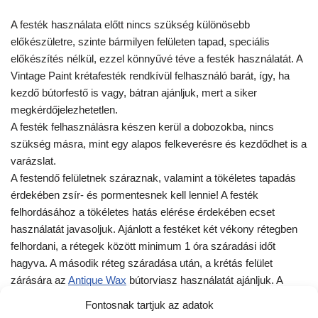
A festék használata előtt nincs szükség különösebb
előkészületre, szinte bármilyen felületen tapad, speciális
előkészítés nélkül, ezzel könnyűvé téve a festék használatát. A
Vintage Paint krétafesték rendkívül felhasználó barát, így, ha
kezdő bútorfestő is vagy, bátran ajánljuk, mert a siker
megkérdőjelezhetetlen.
A festék felhasználásra készen kerül a dobozokba, nincs
szükség másra, mint egy alapos felkeverésre és kezdődhet is a
varázslat.
A festendő felületnek száraznak, valamint a tökéletes tapadás
érdekében zsír- és pormentesnek kell lennie! A festék
felhordásához a tökéletes hatás elérése érdekében ecset
használatát javasoljuk. Ajánlott a festéket két vékony rétegben
felhordani, a rétegek között minimum 1 óra száradási időt
hagyva. A második réteg száradása után, a krétás felület
zárására az
Antique Wax
bútorviasz használatát ajánljuk. A
bútorviaszos kezeléssel bútorainkat tartósabbá, könnyen
Fontosnak tartjuk az adatok
tisztíthatóbbá tehetjük. A nagyobb igénybevételnek kitett