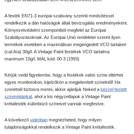
A festék EN71-3 európai szabvány szerinti minősítéssel
rendelkezik a dán hatóságok általi bevizsgálás eredményeként.
Környezetvédelmi szempontból megfelel az Európai
Szabályozásoknak. Az Európai Unió rendeletei szerint ilyen
termékek esetében a maximálisan megengedett VCO tartalom
(cat:A/a) 30g/l. A Vintage Paint festékek VCO tartalma
maximum 15g/l. MAL kód: 00-3 (1993)
Kérjük vedd figyelembe, hogy a festékek valós színe eltérhet
egyes monitorokon, kijelzőkön a megjelenített színektől! Ha
szeretnél biztosra menni, akkor ajánljuk Neked a
kézzel festett
színmintánkat
, ahol a kis négyzetlapok a Vintage Paint
krétafesték különböző színeivel vannak megfestve.
A következő
videóban
megnézheted, hogy milyen
tulajdonságokkal rendelkezik a Vintage Paint krétafesték.