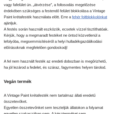
vagy fafelület ún. „átvérzése”, a foltosodás megelőzése
érdekében szükséges a festendő felület blokkolása a Vintage
Paint krétafesték használata előtt. Erre a
fehér foltblokkolónkat
ajánljuk.
A festés során használt eszközök, ecsetek vízzel tisztíthatóak.
Kérjük, hogy a megmaradt festéket ne öntsd közvetlenül a
lefolyóba, megsemmisítéséről a helyi hulladékgazdálkodási
előírásoknak megfelelően gondoskodj!
A fel nem használt festék az eredeti dobozban is megőrizhető,
ha jól lezárod a fedelet, és száraz, fagymentes helyen tárolod.
Vegán termék
A Vintage Paint krétafesték nem tartalmaz állati eredetű
összetevőket.
Egyetlen összetevőnket sem teszteljük állatokon a folyamat
egyetlen szakaszában sem. A készterméket sem.