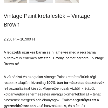
Vintage Paint krétafesték – Vintage
Brown
2.290
Ft
–
10.900
Ft
A legszebb
szürkés barna
szín, amelyre még a régi barna
bútorokat is érdemes átfesteni. Bizony, barnát barnára…Vintage
Brown-ra!
A vízbázisú és szagtalan Vintage Paint krétafestékünk régi
receptek alapján, kizárólag
100%-ban természetes összetevők
felhasználásával készül. Alapvetően csak vízből, krétából,
kötőanyagból és természetes anyagú pigmentekből áll – tehát
nincsenek mérgező adalékanyagok. Emiatt
engedélyezett a
gyermekbútorokon
való használatra is, és a festék