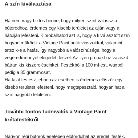
A szín kiválasztása
Ha nem vagy biztos benne, hogy milyen színt válassz a
bútorodhoz, érdemes egy kisebb területet az alján vagy a
hátulján lefesteni. Kipróbálhatod azt is, hogy a kiválasztott szín
hogyan működik a Vintage Paint antik viaszokkal, valamint
tetszik-e a hatás. Így nagyobb a valószínűsége, hogy a
végeredménnyel elégedett leszel. Az ilyen próbákhoz válaszd
bátran kis kiszereléseinket. Festékből a 100 ml-est, waxból
pedig a 35 grammosat.
Ha falat festesz, ebben az esetben is érdemes először egy
kisebb területet lefesteni, hogy megtapasztald, hogyan hat a
szín nagyobb felületen.
További fontos tudnivalók a Vintage Paint
krétafestékről
Nagyon régi bútorok esetében előfordulhat az eredeti festék,