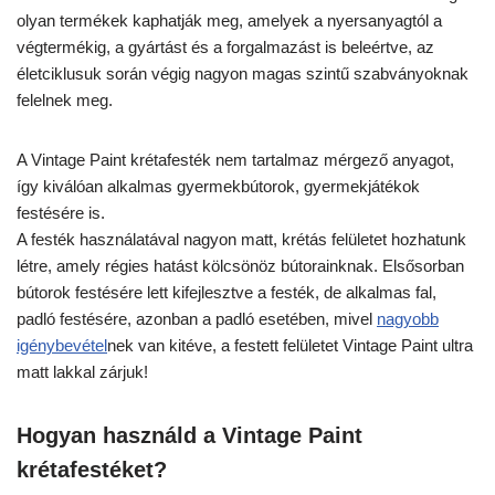
olyan termékek kaphatják meg, amelyek a nyersanyagtól a
végtermékig, a gyártást és a forgalmazást is beleértve, az
életciklusuk során végig nagyon magas szintű szabványoknak
felelnek meg.
A Vintage Paint krétafesték nem tartalmaz mérgező anyagot,
így kiválóan alkalmas gyermekbútorok, gyermekjátékok
festésére is.
A festék használatával nagyon matt, krétás felületet hozhatunk
létre, amely régies hatást kölcsönöz bútorainknak. Elsősorban
bútorok festésére lett kifejlesztve a festék, de alkalmas fal,
padló festésére, azonban a padló esetében, mivel
nagyobb
igénybevétel
nek van kitéve, a festett felületet Vintage Paint ultra
matt lakkal zárjuk!
Hogyan használd a Vintage Paint
krétafestéket?