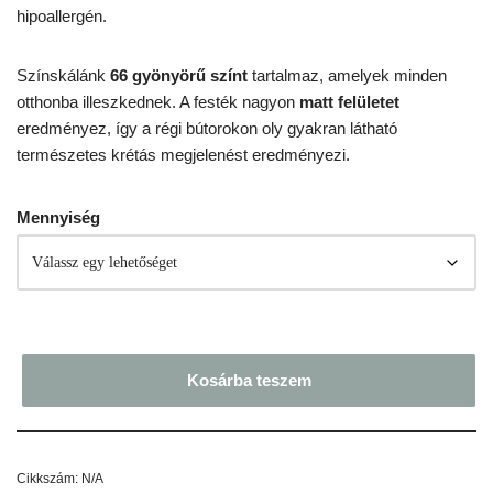
hipoallergén.
Színskálánk
66
gyönyörű színt
tartalmaz, amelyek minden
otthonba illeszkednek. A festék nagyon
matt felületet
eredményez, így a régi bútorokon oly gyakran látható
természetes krétás megjelenést eredményezi.
Mennyiség
Kosárba teszem
Cikkszám:
N/A