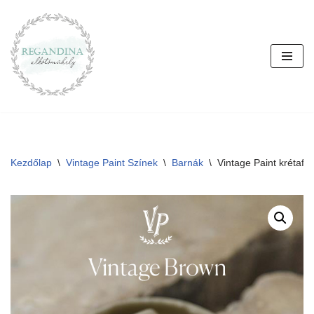
Skip
to
content
Kezdőlap
\
Vintage Paint Színek
\
Barnák
\
Vintage Paint krétafe