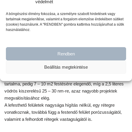
védelmét
felületekre az
Ultra Matt Varnish – Lakk
használatát javasoljuk.
A böngészési élmény fokozása, a személyre szabott hirdetések vagy
tartalmak megjelenítése, valamint a forgalom elemzése érdekében sütiket
Milyen kiszerelésben kapható a Vintage
(cookie) használunk. A "RENDBEN" gombra kattintva hozzájárulhat a sütik
használatához.
Paint krétafesték?
A Vintage Paint krétafesték 100 ml-es és 700 ml-es
Rendben
kiszerelésben áll rendelkezésedre. 20 legkelendőbb színünkből
pedig 2,5 literes kiszerelés is kapható.
Beállítás megtekintése
Mire elegendő?
A 100 ml-es doboz tartalma 1 – 1,5 nm, a 700 ml-es doboz
tartalma, pedig 7 – 10 m2 festésére elegendő, míg a 2,5 literes
vödrös kiszerelésű 25 – 30 nm-re, azaz nagyobb projektek
megvalósításához elég.
A lefesthető felületek nagysága hígítás nélkül, egy rétegre
vonatkoznak, továbbá függ a festendő felület porózusságától,
valamint a felhordott rétegek vastagságától is.