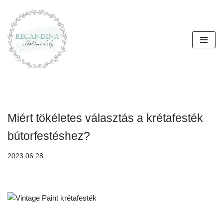
Skip
to
content
Miért tökéletes választás a krétafesték
bútorfestéshez?
2023.06.28.