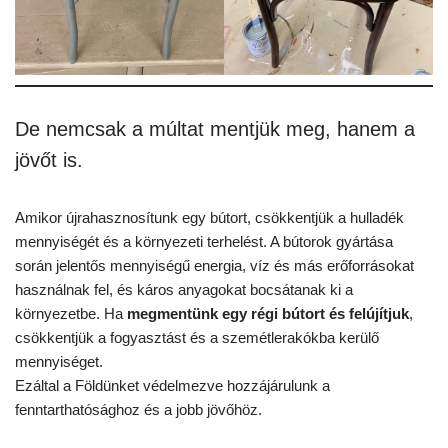
De nemcsak a múltat mentjük meg, hanem a
jövőt is.
Amikor újrahasznosítunk egy bútort, csökkentjük a hulladék
mennyiségét és a környezeti terhelést. A bútorok gyártása
során jelentős mennyiségű energia, víz és más erőforrásokat
használnak fel, és káros anyagokat bocsátanak ki a
környezetbe. Ha
megmentünk egy régi bútort és felújítjuk
,
csökkentjük a fogyasztást és a szemétlerakókba kerülő
mennyiséget.
Ezáltal a Földünket védelmezve hozzájárulunk a
fenntarthatósághoz és a jobb jövőhöz.