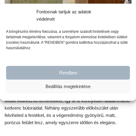
Fontosnak tartjuk az adatok
védelmét
A böngészési élmény fokozása, a személyre szabott hirdetések vagy
tartalmak megjelenítése, valamint a forgalom elemzése érdekében sütiket
(cookie) használunk. A "RENDBEN" gombra kattintva hozzájárulhat a sütik
használatához.
Krétafesték használata
Rendben
Emellett
a krétafesték rendkívül könnyen használható
. Az
alkalmazása egyszerű, így akár tapasztalatlan festők is kiváló
Beállítás megtekintése
eredményeket érhetnek el vele. Nem igényel profi festő vagy
felület előkészítő ismereteket, így te is könnyedén átalakíthatod
kedvenc bútoraidat. Néhány egyszerűbb előkészület után
felviheted a festéket, és a végeredmény gyönyörű, matt,
porózus felület lesz, amely egyszerre időtlen és elegáns.