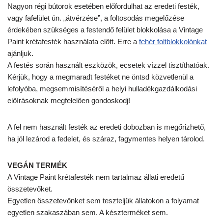
Nagyon régi bútorok esetében előfordulhat az eredeti festék,
vagy fafelület ún. „átvérzése”, a foltosodás megelőzése
érdekében szükséges a festendő felület blokkolása a Vintage
Paint krétafesték használata előtt. Erre a
fehér foltblokkolónkat
ajánljuk.
A festés során használt eszközök, ecsetek vízzel tisztíthatóak.
Kérjük, hogy a megmaradt festéket ne öntsd közvetlenül a
lefolyóba, megsemmisítéséről a helyi hulladékgazdálkodási
előírásoknak megfelelően gondoskodj!
A fel nem használt festék az eredeti dobozban is megőrizhető,
ha jól lezárod a fedelet, és száraz, fagymentes helyen tárolod.
VEGÁN TERMÉK
A Vintage Paint krétafesték nem tartalmaz állati eredetű
összetevőket.
Egyetlen összetevőnket sem teszteljük állatokon a folyamat
egyetlen szakaszában sem. A készterméket sem.