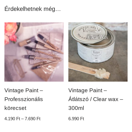
Érdekelhetnek még…
Vintage Paint –
Vintage Paint –
Professzionális
Átlátszó / Clear wax –
körecset
300ml
4.190
Ft
–
7.690
Ft
6.990
Ft