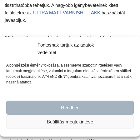
tisztíthatóbbá tehetjük. A nagyobb igénybevételnek kitett
felületekre az
ULTRA MATT VARNISH – LAKK
használatát
javasoljuk.
Milyen kiszerelésben kapható a Vintage
Fontosnak tartjuk az adatok
Paint krétafesték?
védelmét
A böngészési élmény fokozása, a személyre szabott hirdetések vagy
A VINTAGE PAINT krétafesték 100 ml-es és 700 ml-es
tartalmak megjelenítése, valamint a forgalom elemzése érdekében sütiket
kiszerelésben áll rendelkezésedre. 20 legkelendőbb színünkből
(cookie) használunk. A "RENDBEN" gombra kattintva hozzájárulhat a sütik
pedig 2,5 literes kiszerelés is kapható.
használatához.
Mire elegendő?
A 100 ml-es doboz tartalma 1 – 1,5 nm, a 700 ml-es doboz
tartalma, pedig 7 – 10 m2 festésére elegendő, míg a 2,5 literes
Rendben
vödrös kiszerelésű 25 – 30 nm-re, azaz nagyobb projektek
megvalósításához elég.
Beállítás megtekintése
A lefesthető felületek nagysága hígítás nélkül, egy rétegre
vonatkoznak, továbbá függ a festendő felület porózusságától,