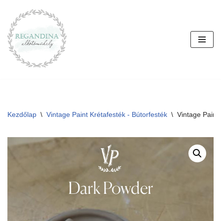
Skip
to
content
Kezdőlap
\
Vintage Paint Krétafesték - Bútorfesték
\
Vintage Paint