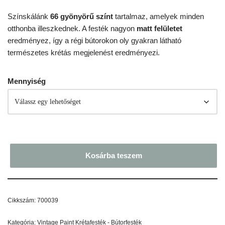
Színskálánk
66 gyönyörű színt
tartalmaz, amelyek minden
otthonba illeszkednek. A festék nagyon
matt felületet
eredményez, így a régi bútorokon oly gyakran látható
természetes krétás megjelenést eredményezi.
Mennyiség
Kosárba teszem
Cikkszám:
700039
Kategória:
Vintage Paint Krétafesték - Bútorfesték