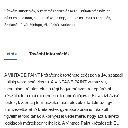
Címkék:
Bútorfesték
,
bútorfestés csiszolás nélkül
,
bútorfestés házilag
,
bútorfestés otthon
,
bútorfestő workshop
,
krétafesték
,
Matt bútorfesték
,
Székesfehérvár
,
Vintage
,
Vízbázisú
,
workshop
Leírás
További információk
A VINTAGE PAINT krétafesték története egészen a 14. századi
Itáliáig vezethető vissza. A VINTAGE PAINT vízbázisú,
szagtalan krétafestékei a régi hagyományos receptúrával
készülnek, a mai modern kor technológiájával. Ez a vízbázisú
festék, kizárólag természetes összetevőket tartalmaz, így
környezetbarát. A krétafesték gyártása során is fokozott
figyelmet fordítanak a környezet védelmére, hogy azt a lehető
legkisebb mértékben terheljék. A Vintage Paint krétafesték EU