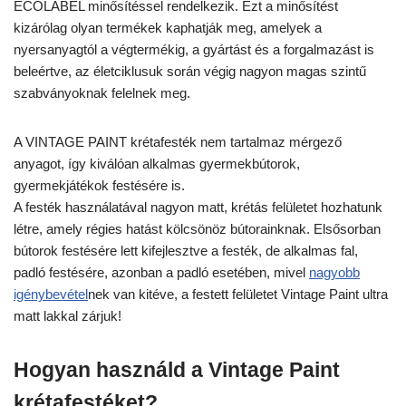
ECOLABEL minősítéssel rendelkezik. Ezt a minősítést
kizárólag olyan termékek kaphatják meg, amelyek a
nyersanyagtól a végtermékig, a gyártást és a forgalmazást is
beleértve, az életciklusuk során végig nagyon magas szintű
szabványoknak felelnek meg.
A VINTAGE PAINT krétafesték nem tartalmaz mérgező
anyagot, így kiválóan alkalmas gyermekbútorok,
gyermekjátékok festésére is.
A festék használatával nagyon matt, krétás felületet hozhatunk
létre, amely régies hatást kölcsönöz bútorainknak. Elsősorban
bútorok festésére lett kifejlesztve a festék, de alkalmas fal,
padló festésére, azonban a padló esetében, mivel
nagyobb
igénybevétel
nek van kitéve, a festett felületet Vintage Paint ultra
matt lakkal zárjuk!
Hogyan használd a Vintage Paint
krétafestéket?