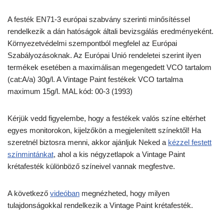
A festék EN71-3 európai szabvány szerinti minősítéssel
rendelkezik a dán hatóságok általi bevizsgálás eredményeként.
Környezetvédelmi szempontból megfelel az Európai
Szabályozásoknak. Az Európai Unió rendeletei szerint ilyen
termékek esetében a maximálisan megengedett VCO tartalom
(cat:A/a) 30g/l. A Vintage Paint festékek VCO tartalma
maximum 15g/l. MAL kód: 00-3 (1993)
Kérjük vedd figyelembe, hogy a festékek valós színe eltérhet
egyes monitorokon, kijelzőkön a megjelenített színektől! Ha
szeretnél biztosra menni, akkor ajánljuk Neked a
kézzel festett
színmintánkat
, ahol a kis négyzetlapok a Vintage Paint
krétafesték különböző színeivel vannak megfestve.
A következő
videóban
megnézheted, hogy milyen
tulajdonságokkal rendelkezik a Vintage Paint krétafesték.