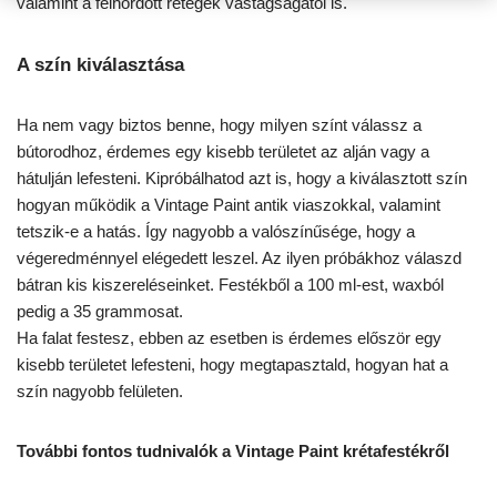
valamint a felhordott rétegek vastagságától is.
A szín kiválasztása
Ha nem vagy biztos benne, hogy milyen színt válassz a
bútorodhoz, érdemes egy kisebb területet az alján vagy a
hátulján lefesteni. Kipróbálhatod azt is, hogy a kiválasztott szín
hogyan működik a Vintage Paint antik viaszokkal, valamint
tetszik-e a hatás. Így nagyobb a valószínűsége, hogy a
végeredménnyel elégedett leszel. Az ilyen próbákhoz válaszd
bátran kis kiszereléseinket. Festékből a 100 ml-est, waxból
pedig a 35 grammosat.
Ha falat festesz, ebben az esetben is érdemes először egy
kisebb területet lefesteni, hogy megtapasztald, hogyan hat a
szín nagyobb felületen.
További fontos tudnivalók a Vintage Paint krétafestékről