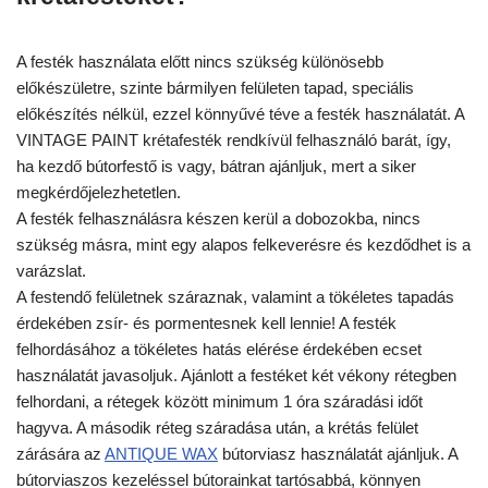
A festék használata előtt nincs szükség különösebb
előkészületre, szinte bármilyen felületen tapad, speciális
előkészítés nélkül, ezzel könnyűvé téve a festék használatát. A
VINTAGE PAINT krétafesték rendkívül felhasználó barát, így,
ha kezdő bútorfestő is vagy, bátran ajánljuk, mert a siker
megkérdőjelezhetetlen.
A festék felhasználásra készen kerül a dobozokba, nincs
szükség másra, mint egy alapos felkeverésre és kezdődhet is a
varázslat.
A festendő felületnek száraznak, valamint a tökéletes tapadás
érdekében zsír- és pormentesnek kell lennie! A festék
felhordásához a tökéletes hatás elérése érdekében ecset
használatát javasoljuk. Ajánlott a festéket két vékony rétegben
felhordani, a rétegek között minimum 1 óra száradási időt
hagyva. A második réteg száradása után, a krétás felület
zárására az
ANTIQUE WAX
bútorviasz használatát ajánljuk. A
bútorviaszos kezeléssel bútorainkat tartósabbá, könnyen