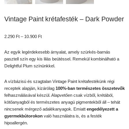
Vintage Paint krétafesték – Dark Powder
2.290
Ft
–
10.900
Ft
Az egyik legérdekesebb árnyalat, amely szürkés-barnás
pasztell szín egy kis lilás beütéssel. Remekül kombinálható a
Delightful Plum színünkkel.
A vízbázisú és szagtalan Vintage Paint krétafestékünk régi
receptek alapján, kizárólag
100%-ban természetes összetevők
felhasználásával készül. Alapvetően csak vízből, krétából,
kötőanyagból és természetes anyagú pigmentekből áll – tehát
nincsenek mérgező adalékanyagok. Emiatt
engedélyezett a
gyermekbútorokon
való használatra is, és a festék
hipoallergén.