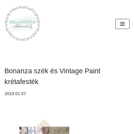
Skip
to
content
Bonanza szék és Vintage Paint
krétafesték
2019.01.07.