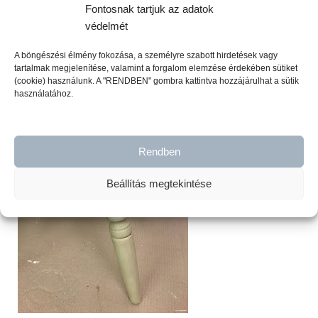
Fontosnak tartjuk az adatok
Végül a lábakon és a támla pálcáin lévő
védelmét
faragásokat
világosbarna
bútorviasszal antikolta (úgyis ott
lesz leghamarabb koszos).
A böngészési élmény fokozása, a személyre szabott hirdetések vagy
tartalmak megjelenítése, valamint a forgalom elemzése érdekében sütiket
(cookie) használunk. A "RENDBEN" gombra kattintva hozzájárulhat a sütik
használatához.
Rendben
Beállítás megtekintése