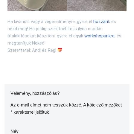
Ha kíváncsi vagy a végeredményre, gyere el
hozzán
k és
nézd meg! Ha pedig szeretnél Te is ilyen csodás
átalakításokat készíteni, gyere el egyik
workshopunkra
, és
megtanítjuk Neked!
Szerettetel: Andi és Regi
Vélemény, hozzászólás?
Az e-mail címet nem tesszük közzé.
A kötelező mezőket
*
karakterrel jelöltük
Név