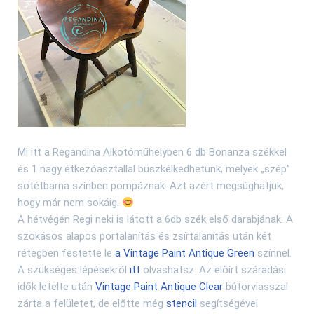
Mi itt a Regandina Alkotóműhelyben 6 db Bonanza székkel
és 1 nagy étkezőasztallal büszkélkedhetünk, melyek „szép”
sötétbarna színben pompáznak. Azt azért megsúghatjuk,
hogy már nem sokáig.
A hétvégén Regi neki is látott a 6db szék első darabjának. A
szokásos alapos portalanítás és zsírtalanítás után két
rétegben festette le
a Vintage Paint Antique Green
színnel.
A szükséges lépésekről
itt
olvashatsz. Az előírt száradási
idők letelte után
Vintage Paint Antique Clear
bútorviasszal
zárta a felületet, de előtte még
stencil
segítségével