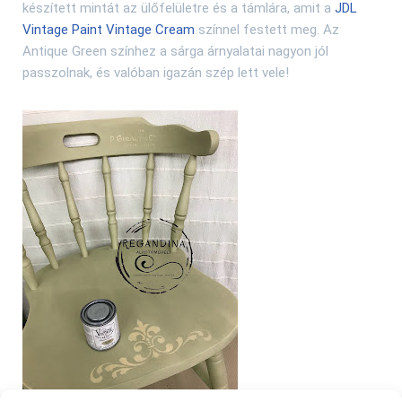
készített mintát az ülőfelületre és a támlára, amit a
JDL
Vintage Paint Vintage Cream
színnel festett meg. Az
Antique Green színhez a sárga árnyalatai nagyon jól
passzolnak, és valóban igazán szép lett vele!