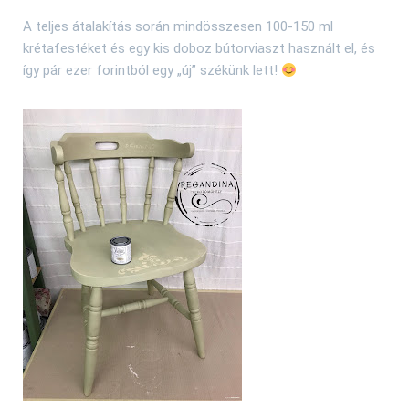
A teljes átalakítás során mindösszesen 100-150 ml
krétafestéket és egy kis doboz bútorviaszt használt el, és
így pár ezer forintból egy „új” székünk lett!