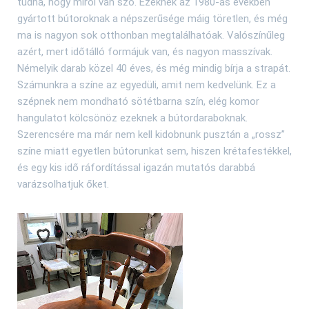
tudná, hogy miről van szó. Ezeknek az 1980-as években
gyártott bútoroknak a népszerűsége máig töretlen, és még
ma is nagyon sok otthonban megtalálhatóak. Valószínűleg
azért, mert időtálló formájuk van, és nagyon masszívak.
Némelyik darab közel 40 éves, és még mindig bírja a strapát.
Számunkra a színe az egyedüli, amit nem kedvelünk. Ez a
szépnek nem mondható sötétbarna szín, elég komor
hangulatot kölcsönöz ezeknek a bútordaraboknak.
Szerencsére ma már nem kell kidobnunk pusztán a „rossz”
színe miatt egyetlen bútorunkat sem, hiszen krétafestékkel,
és egy kis idő ráfordítással igazán mutatós darabbá
varázsolhatjuk őket.