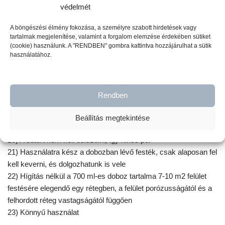
környezetbarát módon történik
védelmét
A böngészési élmény fokozása, a személyre szabott hirdetések vagy
tartalmak megjelenítése, valamint a forgalom elemzése érdekében sütiket
(cookie) használunk. A "RENDBEN" gombra kattintva hozzájárulhat a sütik
használatához.
Kép forrása:
Jeanne d’Arc Living
Rendben
18) Kitűnően tapad szinte minden felületen
19) Festés előtt a bútor különösebb előkészítést nem igényel,
Beállítás megtekintése
egy alapos portalanítás és zsírtalanítás elegendő
20) A bútort nem kell csiszolni, így nincs por
21) Használatra kész a dobozban lévő festék, csak alaposan fel
kell keverni, és dolgozhatunk is vele
22) Hígítás nélkül a 700 ml-es doboz tartalma 7-10 m2 felület
festésére elegendő egy rétegben, a felület porózusságától és a
felhordott réteg vastagságától függően
23) Könnyű használat