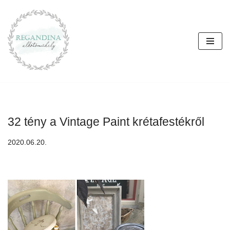
Skip
to
content
32 tény a Vintage Paint krétafestékről
2020.06.20.