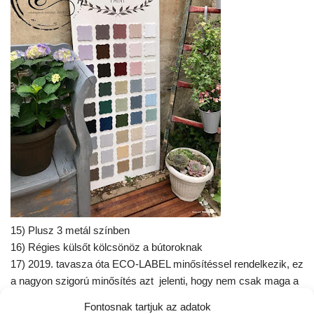
15) Plusz 3 metál színben
16) Régies külsőt kölcsönöz a bútoroknak
17) 2019. tavasza óta ECO-LABEL minősítéssel rendelkezik, ez
a nagyon szigorú minősítés azt jelenti, hogy nem csak maga a
krétafesték környezetbarát, hanem a gyártás is teljesen
Fontosnak tartjuk az adatok