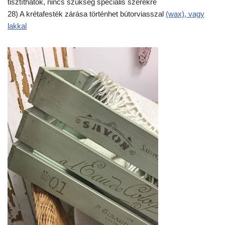
tisztíthatók, nincs szükség speciális szerekre
28) A krétafesték zárása történhet bútorviasszal
(wax), vagy
lakkal