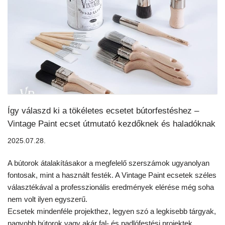
Így válaszd ki a tökéletes ecsetet bútorfestéshez –
Vintage Paint ecset útmutató kezdőknek és haladóknak
2025.07.28.
A bútorok átalakításakor a megfelelő szerszámok ugyanolyan
fontosak, mint a használt festék. A Vintage Paint ecsetek széles
választékával a professzionális eredmények elérése még soha
nem volt ilyen egyszerű.
Ecsetek mindenféle projekthez, legyen szó a legkisebb tárgyak,
nagyobb bútorok vagy akár fal- és padlófestési projektek