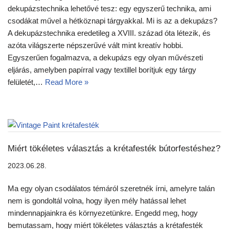
dekupázstechnika lehetővé tesz: egy egyszerű technika, ami
csodákat művel a hétköznapi tárgyakkal. Mi is az a dekupázs?
A dekupázstechnika eredetileg a XVIII. század óta létezik, és
azóta világszerte népszerűvé vált mint kreatív hobbi.
Egyszerűen fogalmazva, a dekupázs egy olyan művészeti
eljárás, amelyben papírral vagy textillel borítjuk egy tárgy
felületét,…
Read More »
Miért tökéletes választás a krétafesték bútorfestéshez?
2023.06.28.
Ma egy olyan csodálatos témáról szeretnék írni, amelyre talán
nem is gondoltál volna, hogy ilyen mély hatással lehet
mindennapjainkra és környezetünkre. Engedd meg, hogy
bemutassam, hogy miért tökéletes választás a krétafesték