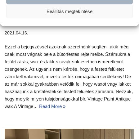
Beállítás megtekintése
Wax vagy lakk? Melyiket mire használhatod?
2021.04.16.
Ezzel a bejegyzéssel azoknak szeretnénk segíteni, akik még
csak most vágnak bele a bútorfestés rejtelmeibe. Számukra a
felületzárás, wax és lakk szavak sok esetben ismeretlenül
csengenek. Az ugyanis nem kérdés, hogy a festett felületet
zárni kell valamivel, mivel a festék önmagában sérülékeny! De
az már sokkal gyakrabban vetődik fel, hogy waxot vagy lakkot
használjunk a krétafestékkel festett felületek zárására. Nézzük,
hogy melyik milyen tulajdonságokkal bír. Vintage Paint Antique
wax A Vintage…
Read More »