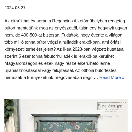
2024.05.27.
Az elmúlt hat év során a Regandina Alkotóműhelyben rengeteg
bútort mentettünk meg az enyészettől, talán egy hegynyit ugyan
nem, de 400-500-at biztosan. Tudtátok, hogy évente a világon
több millió tonna bútor végzi a hulladéklerakókban, ami óriási
környezeti terhelést jelent? Az Ikea 2023-ban végzett kutatása
szerint 5 ezer tonna fabútorhulladék is lerakókba kerülhet
Magyarországon és ezek nagy része elkerülhető lenne
újrahasznosítással vagy felújítással. Az otthoni bútorfestés
nemcsak a környezetünk megóvásában segít,…
Read More »