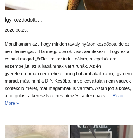
Így kezdődött….
2020.06.23.
Mondhatnám azt, hogy minden tavaly nyáron kezdődött, de ez
nem lenne igaz. Ha megpróbálok visszaemlékezni, hogy ez a
csináld magad „őrület” mikor indult nálam, a legelső, ami
eszembe jut, az a babáimnak varrt ruhák. Az én
gyerekkoromban nem lehetett még babaruhákat kapni, így nem
maradt más, mint a DIY. Később, mivel egyáltalán nem vagyok
konfekció méret, már magamnak is varrtam. Aztán jött a kötés,
a horgolás, a keresztszemes hímzés, a dekupázs,…
Read
More »