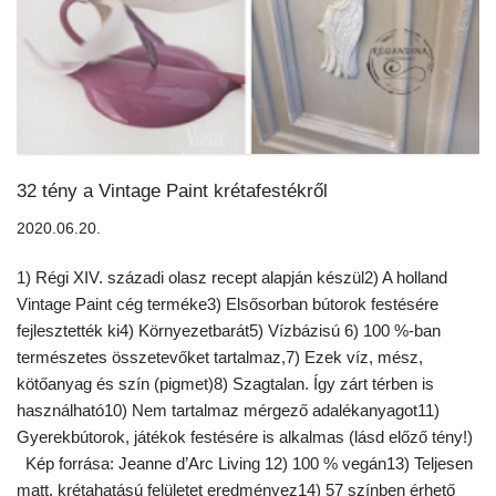
32 tény a Vintage Paint krétafestékről
2020.06.20.
1) Régi XIV. századi olasz recept alapján készül2) A holland
Vintage Paint cég terméke3) Elsősorban bútorok festésére
fejlesztették ki4) Környezetbarát5) Vízbázisú 6) 100 %-ban
természetes összetevőket tartalmaz,7) Ezek víz, mész,
kötőanyag és szín (pigmet)8) Szagtalan. Így zárt térben is
használható10) Nem tartalmaz mérgező adalékanyagot11)
Gyerekbútorok, játékok festésére is alkalmas (lásd előző tény!)
Kép forrása: Jeanne d’Arc Living 12) 100 % vegán13) Teljesen
matt, krétahatású felületet eredményez14) 57 színben érhető