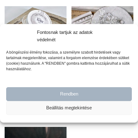
Fontosnak tartjuk az adatok
védelmét
A böngészési élmény fokozása, a személyre szabott hirdetések vagy
tartalmak megjelenítése, valamint a forgalom elemzése érdekében sütiket
(cookie) használunk. A "RENDBEN" gombra kattintva hozzájárulhat a sütik
használatához.
Salty patina effekt por
Vintage Paint Öregítő
por/Aging Powder –
3.290
Ft
Rendben
100gr
2.590
Ft
Beállítás megtekintése