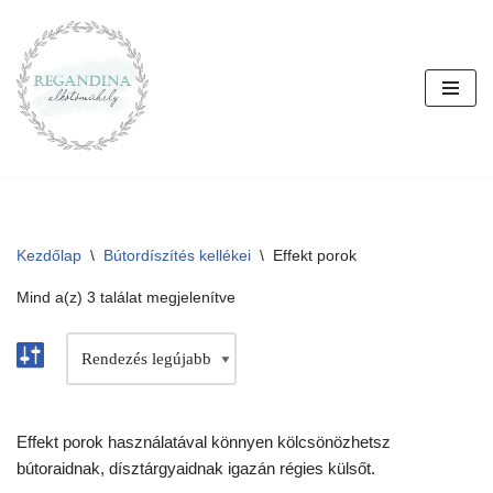
Skip
to
content
Kezdőlap
\
Bútordíszítés kellékei
\
Effekt porok
Mind a(z) 3 találat megjelenítve
Effekt porok használatával könnyen kölcsönözhetsz
bútoraidnak, dísztárgyaidnak igazán régies külsőt.