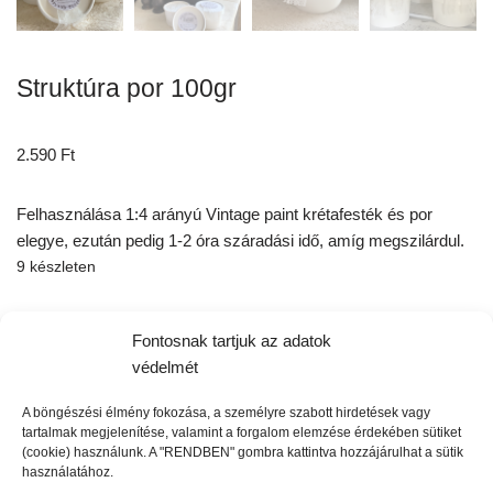
Struktúra por 100gr
2.590
Ft
Felhasználása 1:4 arányú Vintage paint krétafesték és por
elegye, ezután pedig 1-2 óra száradási idő, amíg megszilárdul.
9 készleten
Fontosnak tartjuk az adatok
Kosárba teszem
védelmét
A böngészési élmény fokozása, a személyre szabott hirdetések vagy
tartalmak megjelenítése, valamint a forgalom elemzése érdekében sütiket
Cikkszám:
700375
(cookie) használunk. A "RENDBEN" gombra kattintva hozzájárulhat a sütik
használatához.
Kategória:
Effekt porok