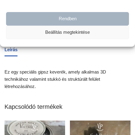
Címkék:
Bababútor dekoráció
,
bútor dekoráció
,
bútorfestés
,
krétafesték
,
Rendben
Vintage
Beállítás megtekintése
Leírás
Ez egy speciális gipsz keverék, amely alkalmas 3D
technikához valamint stukkó és struktúrált felület
létrehozásához.
Kapcsolódó termékek