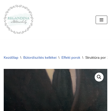
Skip
to
content
Kezdőlap
\
Bútordíszítés kellékei
\
Effekt porok
\
Struktúra por 1