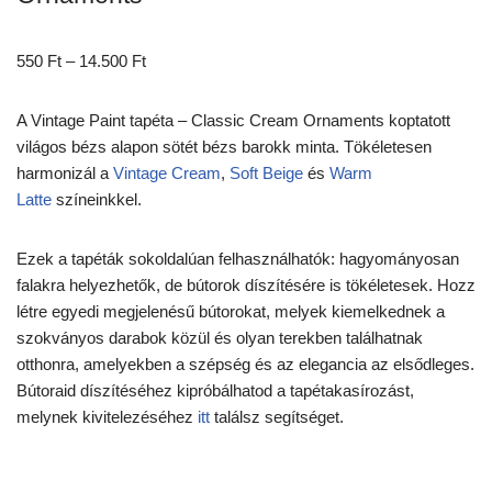
550
Ft
–
14.500
Ft
A Vintage Paint tapéta – Classic Cream Ornaments koptatott
világos bézs alapon sötét bézs barokk minta. Tökéletesen
harmonizál a
Vintage Cream
,
Soft Beige
és
Warm
Latte
színeinkkel.
Ezek a tapéták sokoldalúan felhasználhatók: hagyományosan
falakra helyezhetők, de bútorok díszítésére is tökéletesek. Hozz
létre egyedi megjelenésű bútorokat, melyek kiemelkednek a
szokványos darabok közül és olyan terekben találhatnak
otthonra, amelyekben a szépség és az elegancia az elsődleges.
Bútoraid díszítéséhez kipróbálhatod a tapétakasírozást,
melynek kivitelezéséhez
itt
találsz segítséget.