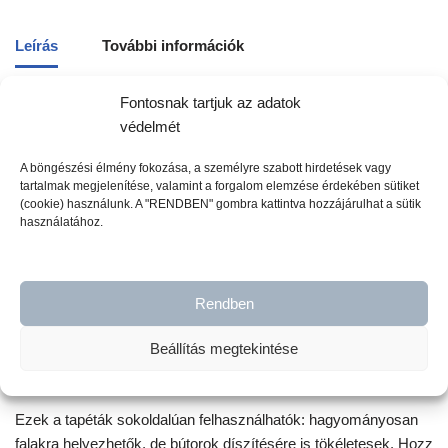
Leírás
További információk
Fontosnak tartjuk az adatok
A tapéta megjelenése egyedi és illeszkedik a vintage stílusba,
védelmét
így könnyen új életet lehelhetsz a térbe. A paszteles árnyalatok
harmóniája magával ragad majd Téged, és kellemesen békés
A böngészési élmény fokozása, a személyre szabott hirdetések vagy
tartalmak megjelenítése, valamint a forgalom elemzése érdekében sütiket
légkört teremthetsz otthonodban. Képzeld el, ahogy ezen színek
(cookie) használunk. A "RENDBEN" gombra kattintva hozzájárulhat a sütik
játéka megidézi az időtlen eleganciát, és a régmúlt szépségét.
használatához.
Ha a színvilágban valóban az összhangra törekszel, javasoljuk,
hogy válassz hozzá színben passzoló krétafestékünket is.
Rendben
Ezáltal még egyedibbé és különlegesebbé teheted a dekorációt.
Engedd, hogy a tapéta és a festék együtt varázsolják el a
Beállítás megtekintése
szemlélőt!
Ezek a tapéták sokoldalúan felhasználhatók: hagyományosan
falakra helyezhetők, de bútorok díszítésére is tökéletesek. Hozz