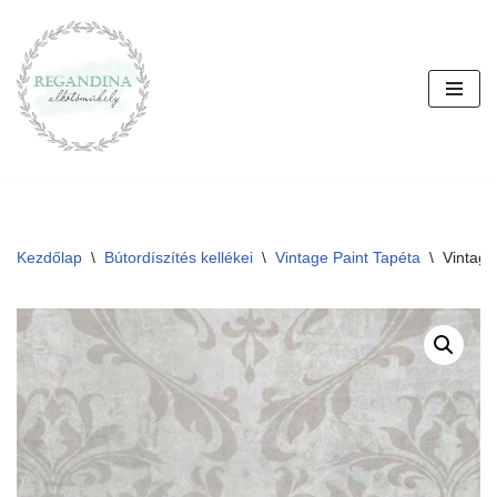
Skip
to
content
Kezdőlap
\
Bútordíszítés kellékei
\
Vintage Paint Tapéta
\
Vintage