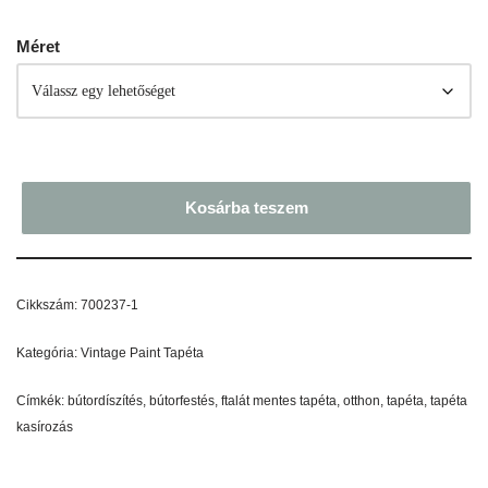
Méret
Kosárba teszem
Cikkszám:
700237-1
Kategória:
Vintage Paint Tapéta
Címkék:
bútordíszítés
,
bútorfestés
,
ftalát mentes tapéta
,
otthon
,
tapéta
,
tapéta
kasírozás