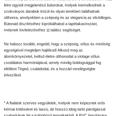
létre egyedi megjelenésű bútorokat, melyek kiemelkednek a
szokványos darabok közül és olyan terekben találhatnak
otthonra, amelyekben a szépség és az elegancia az elsődleges.
Bútoraid díszítéséhez kipróbálhatod a tapétakasírozást,
melynek kivitelezéséhez
itt
találsz segítséget.
Ne habozz tovább, engedd, hogy a szépség, stílus és minőség
egységével megteljen hajlékod! Alkosd meg az
álomkörnyezetet, keltsd életre otthonodat a vintage stílus
csodálatos harmóniájával, amely mindig boldogsággal fog
eltölteni Téged, családodat, és a hozzád vendégségbe
érkezőket.
* A ftalátok szerves vegyületek, melyek nem képeznek erős
kémiai kötéseket és lassú, de hosszú ideig tartó párolgással
szabadulnak fel a különböző termékekből. A PVC lágyítására