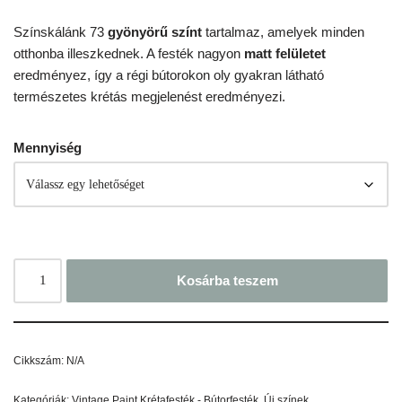
Színskálánk 73
gyönyörű színt
tartalmaz, amelyek minden
otthonba illeszkednek. A festék nagyon
matt felületet
eredményez, így a régi bútorokon oly gyakran látható
természetes krétás megjelenést eredményezi.
Mennyiség
Kosárba teszem
Cikkszám:
N/A
Kategóriák:
Vintage Paint Krétafesték - Bútorfesték
,
Új színek