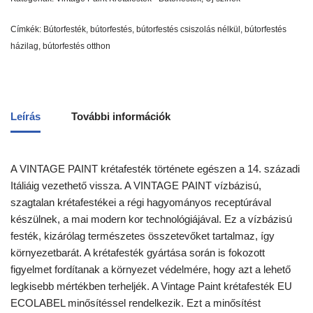
Címkék:
Bútorfesték
,
bútorfestés
,
bútorfestés csiszolás nélkül
,
bútorfestés
házilag
,
bútorfestés otthon
Leírás
További információk
A VINTAGE PAINT krétafesték története egészen a 14. századi
Itáliáig vezethető vissza. A VINTAGE PAINT vízbázisú,
szagtalan krétafestékei a régi hagyományos receptúrával
készülnek, a mai modern kor technológiájával. Ez a vízbázisú
festék, kizárólag természetes összetevőket tartalmaz, így
környezetbarát. A krétafesték gyártása során is fokozott
figyelmet fordítanak a környezet védelmére, hogy azt a lehető
legkisebb mértékben terheljék. A Vintage Paint krétafesték EU
ECOLABEL minősítéssel rendelkezik. Ezt a minősítést