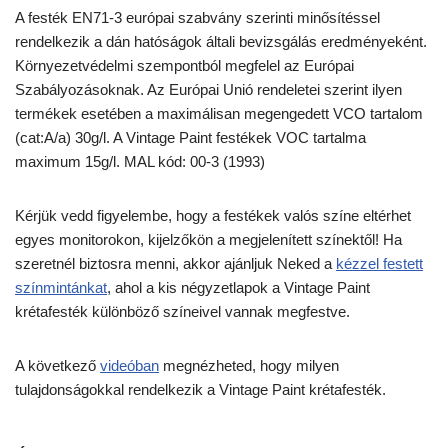
A festék EN71-3 európai szabvány szerinti minősítéssel
rendelkezik a dán hatóságok általi bevizsgálás eredményeként.
Környezetvédelmi szempontból megfelel az Európai
Szabályozásoknak. Az Európai Unió rendeletei szerint ilyen
termékek esetében a maximálisan megengedett VCO tartalom
(cat:A/a) 30g/l. A Vintage Paint festékek VOC tartalma
maximum 15g/l. MAL kód: 00-3 (1993)
Kérjük vedd figyelembe, hogy a festékek valós színe eltérhet
egyes monitorokon, kijelzőkön a megjelenített színektől! Ha
szeretnél biztosra menni, akkor ajánljuk Neked a
kézzel festett
színmintánkat
, ahol a kis négyzetlapok a Vintage Paint
krétafesték különböző színeivel vannak megfestve.
A következő
videóban
megnézheted, hogy milyen
tulajdonságokkal rendelkezik a Vintage Paint krétafesték.