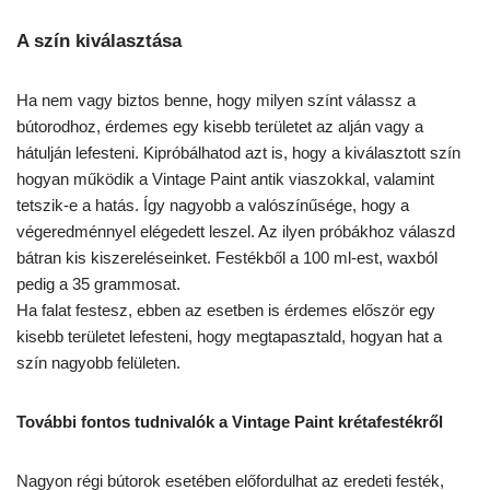
A szín kiválasztása
Ha nem vagy biztos benne, hogy milyen színt válassz a
bútorodhoz, érdemes egy kisebb területet az alján vagy a
hátulján lefesteni. Kipróbálhatod azt is, hogy a kiválasztott szín
hogyan működik a Vintage Paint antik viaszokkal, valamint
tetszik-e a hatás. Így nagyobb a valószínűsége, hogy a
végeredménnyel elégedett leszel. Az ilyen próbákhoz válaszd
bátran kis kiszereléseinket. Festékből a 100 ml-est, waxból
pedig a 35 grammosat.
Ha falat festesz, ebben az esetben is érdemes először egy
kisebb területet lefesteni, hogy megtapasztald, hogyan hat a
szín nagyobb felületen.
További fontos tudnivalók a Vintage Paint krétafestékről
Nagyon régi bútorok esetében előfordulhat az eredeti festék,