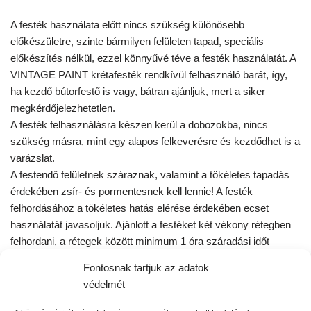
A festék használata előtt nincs szükség különösebb
előkészületre, szinte bármilyen felületen tapad, speciális
előkészítés nélkül, ezzel könnyűvé téve a festék használatát. A
VINTAGE PAINT krétafesték rendkívül felhasználó barát, így,
ha kezdő bútorfestő is vagy, bátran ajánljuk, mert a siker
megkérdőjelezhetetlen.
A festék felhasználásra készen kerül a dobozokba, nincs
szükség másra, mint egy alapos felkeverésre és kezdődhet is a
varázslat.
A festendő felületnek száraznak, valamint a tökéletes tapadás
érdekében zsír- és pormentesnek kell lennie! A festék
felhordásához a tökéletes hatás elérése érdekében ecset
használatát javasoljuk. Ajánlott a festéket két vékony rétegben
felhordani, a rétegek között minimum 1 óra száradási időt
hagyva. A második réteg száradása után, a krétás felület
Fontosnak tartjuk az adatok
zárására az
ANTIQUE WAX
bútorviasz használatát ajánljuk. A
védelmét
bútorviaszos kezeléssel bútorainkat tartósabbá, könnyen
tisztíthatóbbá tehetjük. A nagyobb igénybevételnek kitett