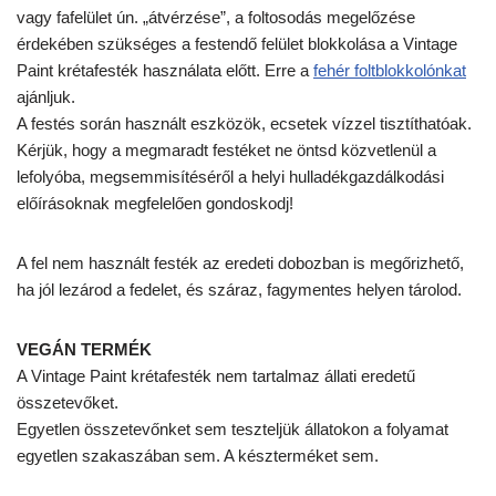
vagy fafelület ún. „átvérzése”, a foltosodás megelőzése
érdekében szükséges a festendő felület blokkolása a Vintage
Paint krétafesték használata előtt. Erre a
fehér foltblokkolónkat
ajánljuk.
A festés során használt eszközök, ecsetek vízzel tisztíthatóak.
Kérjük, hogy a megmaradt festéket ne öntsd közvetlenül a
lefolyóba, megsemmisítéséről a helyi hulladékgazdálkodási
előírásoknak megfelelően gondoskodj!
A fel nem használt festék az eredeti dobozban is megőrizhető,
ha jól lezárod a fedelet, és száraz, fagymentes helyen tárolod.
VEGÁN TERMÉK
A Vintage Paint krétafesték nem tartalmaz állati eredetű
összetevőket.
Egyetlen összetevőnket sem teszteljük állatokon a folyamat
egyetlen szakaszában sem. A készterméket sem.