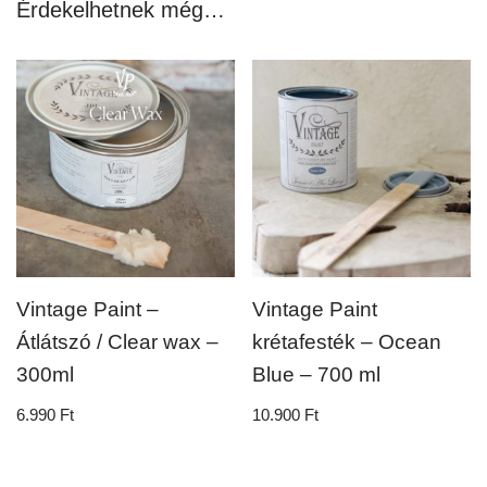
Érdekelhetnek még…
Vintage Paint –
Vintage Paint
Átlátszó / Clear wax –
krétafesték – Ocean
300ml
Blue – 700 ml
6.990
Ft
10.900
Ft