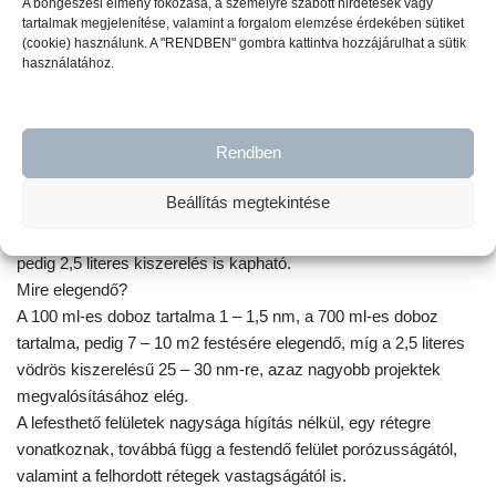
A böngészési élmény fokozása, a személyre szabott hirdetések vagy
felületekre az
ULTRA MATT VARNISH – LAKK
használatát
tartalmak megjelenítése, valamint a forgalom elemzése érdekében sütiket
(cookie) használunk. A "RENDBEN" gombra kattintva hozzájárulhat a sütik
javasoljuk.
használatához.
Milyen kiszerelésben kapható a Vintage
Paint krétafesték?
Rendben
Beállítás megtekintése
A VINTAGE PAINT krétafesték 100 ml-es és 700 ml-es
kiszerelésben áll rendelkezésedre. 20 legkelendőbb színünkből
pedig 2,5 literes kiszerelés is kapható.
Mire elegendő?
A 100 ml-es doboz tartalma 1 – 1,5 nm, a 700 ml-es doboz
tartalma, pedig 7 – 10 m2 festésére elegendő, míg a 2,5 literes
vödrös kiszerelésű 25 – 30 nm-re, azaz nagyobb projektek
megvalósításához elég.
A lefesthető felületek nagysága hígítás nélkül, egy rétegre
vonatkoznak, továbbá függ a festendő felület porózusságától,
valamint a felhordott rétegek vastagságától is.