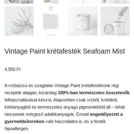
Vintage Paint krétafesték Seafoam Mist
4.950
Ft
A vízbázisú és szagtalan Vintage Paint krétafestékünk régi
receptek alapján, kizárólag
100%-ban természetes összetevők
felhasználásával készül. Alapvetően csak vízből, krétából,
kötőanyagból és természetes anyagú pigmentekből áll – tehát
nincsenek mérgező adalékanyagok. Emiatt
engedélyezett a
gyermekbútorokon
való használatra is, és a festék
hipoallergén.