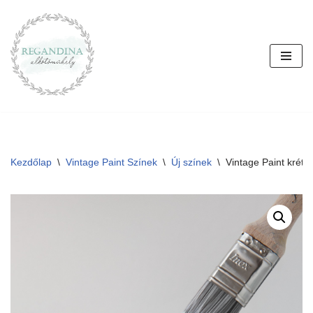
Skip
to
content
Kezdőlap
\
Vintage Paint Színek
\
Új színek
\
Vintage Paint kréta