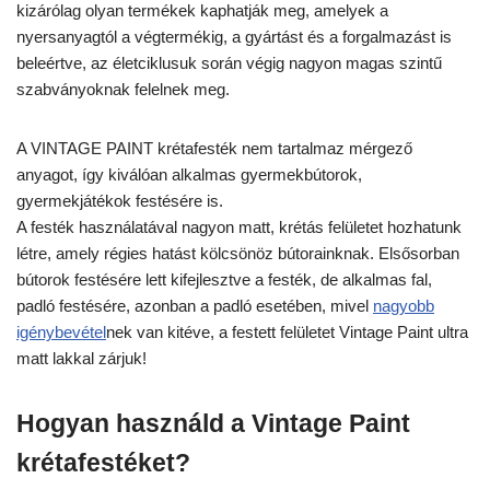
kizárólag olyan termékek kaphatják meg, amelyek a
nyersanyagtól a végtermékig, a gyártást és a forgalmazást is
beleértve, az életciklusuk során végig nagyon magas szintű
szabványoknak felelnek meg.
A VINTAGE PAINT krétafesték nem tartalmaz mérgező
anyagot, így kiválóan alkalmas gyermekbútorok,
gyermekjátékok festésére is.
A festék használatával nagyon matt, krétás felületet hozhatunk
létre, amely régies hatást kölcsönöz bútorainknak. Elsősorban
bútorok festésére lett kifejlesztve a festék, de alkalmas fal,
padló festésére, azonban a padló esetében, mivel
nagyobb
igénybevétel
nek van kitéve, a festett felületet Vintage Paint ultra
matt lakkal zárjuk!
Hogyan használd a Vintage Paint
krétafestéket?