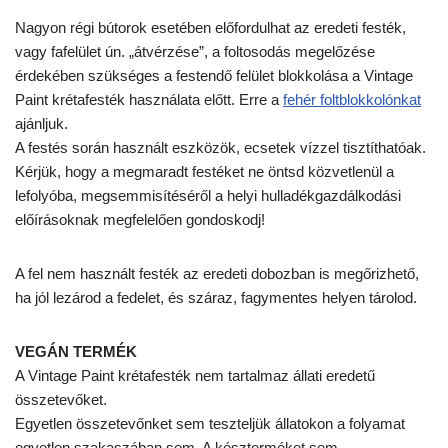
Nagyon régi bútorok esetében előfordulhat az eredeti festék,
vagy fafelület ún. „átvérzése”, a foltosodás megelőzése
érdekében szükséges a festendő felület blokkolása a Vintage
Paint krétafesték használata előtt. Erre a
fehér foltblokkolónkat
ajánljuk.
A festés során használt eszközök, ecsetek vízzel tisztíthatóak.
Kérjük, hogy a megmaradt festéket ne öntsd közvetlenül a
lefolyóba, megsemmisítéséről a helyi hulladékgazdálkodási
előírásoknak megfelelően gondoskodj!
A fel nem használt festék az eredeti dobozban is megőrizhető,
ha jól lezárod a fedelet, és száraz, fagymentes helyen tárolod.
VEGÁN TERMÉK
A Vintage Paint krétafesték nem tartalmaz állati eredetű
összetevőket.
Egyetlen összetevőnket sem teszteljük állatokon a folyamat
egyetlen szakaszában sem. A készterméket sem.