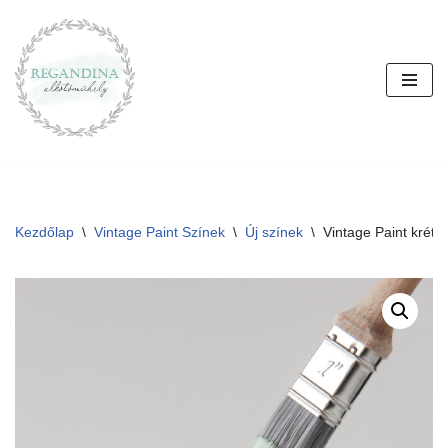
Skip
to
content
Kezdőlap
\
Vintage Paint Színek
\
Új színek
\
Vintage Paint kréta