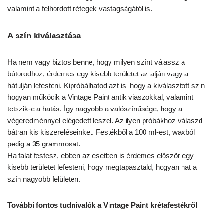
valamint a felhordott rétegek vastagságától is.
A szín kiválasztása
Ha nem vagy biztos benne, hogy milyen színt válassz a
bútorodhoz, érdemes egy kisebb területet az alján vagy a
hátulján lefesteni. Kipróbálhatod azt is, hogy a kiválasztott szín
hogyan működik a Vintage Paint antik viaszokkal, valamint
tetszik-e a hatás. Így nagyobb a valószínűsége, hogy a
végeredménnyel elégedett leszel. Az ilyen próbákhoz válaszd
bátran kis kiszereléseinket. Festékből a 100 ml-est, waxból
pedig a 35 grammosat.
Ha falat festesz, ebben az esetben is érdemes először egy
kisebb területet lefesteni, hogy megtapasztald, hogyan hat a
szín nagyobb felületen.
További fontos tudnivalók a Vintage Paint krétafestékről