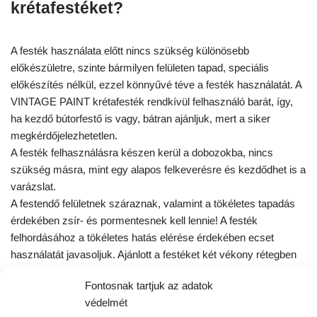
krétafestéket?
A festék használata előtt nincs szükség különösebb
előkészületre, szinte bármilyen felületen tapad, speciális
előkészítés nélkül, ezzel könnyűvé téve a festék használatát. A
VINTAGE PAINT krétafesték rendkívül felhasználó barát, így,
ha kezdő bútorfestő is vagy, bátran ajánljuk, mert a siker
megkérdőjelezhetetlen.
A festék felhasználásra készen kerül a dobozokba, nincs
szükség másra, mint egy alapos felkeverésre és kezdődhet is a
varázslat.
A festendő felületnek száraznak, valamint a tökéletes tapadás
érdekében zsír- és pormentesnek kell lennie! A festék
felhordásához a tökéletes hatás elérése érdekében ecset
használatát javasoljuk. Ajánlott a festéket két vékony rétegben
felhordani, a rétegek között minimum 1 óra száradási időt
Fontosnak tartjuk az adatok
hagyva. A második réteg száradása után, a krétás felület
védelmét
zárására az
ANTIQUE WAX
bútorviasz használatát ajánljuk. A