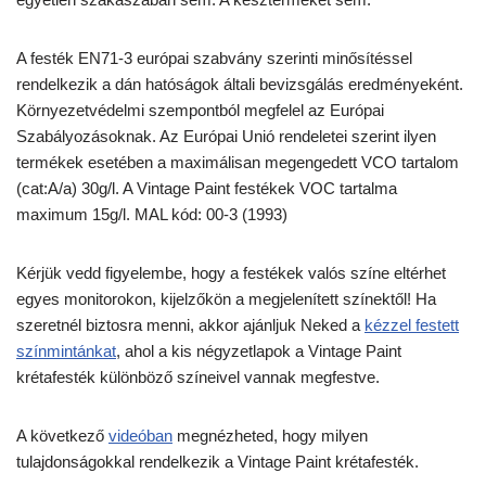
A festék EN71-3 európai szabvány szerinti minősítéssel
rendelkezik a dán hatóságok általi bevizsgálás eredményeként.
Környezetvédelmi szempontból megfelel az Európai
Szabályozásoknak. Az Európai Unió rendeletei szerint ilyen
termékek esetében a maximálisan megengedett VCO tartalom
(cat:A/a) 30g/l. A Vintage Paint festékek VOC tartalma
maximum 15g/l. MAL kód: 00-3 (1993)
Kérjük vedd figyelembe, hogy a festékek valós színe eltérhet
egyes monitorokon, kijelzőkön a megjelenített színektől! Ha
szeretnél biztosra menni, akkor ajánljuk Neked a
kézzel festett
színmintánkat
, ahol a kis négyzetlapok a Vintage Paint
krétafesték különböző színeivel vannak megfestve.
A következő
videóban
megnézheted, hogy milyen
tulajdonságokkal rendelkezik a Vintage Paint krétafesték.