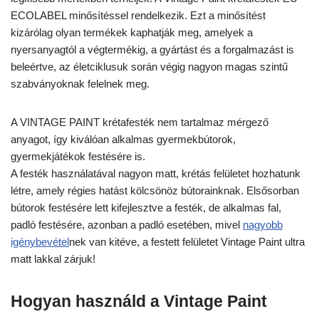
ECOLABEL minősítéssel rendelkezik. Ezt a minősítést
kizárólag olyan termékek kaphatják meg, amelyek a
nyersanyagtól a végtermékig, a gyártást és a forgalmazást is
beleértve, az életciklusuk során végig nagyon magas szintű
szabványoknak felelnek meg.
A VINTAGE PAINT krétafesték nem tartalmaz mérgező
anyagot, így kiválóan alkalmas gyermekbútorok,
gyermekjátékok festésére is.
A festék használatával nagyon matt, krétás felületet hozhatunk
létre, amely régies hatást kölcsönöz bútorainknak. Elsősorban
bútorok festésére lett kifejlesztve a festék, de alkalmas fal,
padló festésére, azonban a padló esetében, mivel
nagyobb
igénybevétel
nek van kitéve, a festett felületet Vintage Paint ultra
matt lakkal zárjuk!
Hogyan használd a Vintage Paint