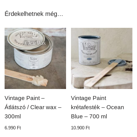
Érdekelhetnek még…
Vintage Paint –
Vintage Paint
Átlátszó / Clear wax –
krétafesték – Ocean
300ml
Blue – 700 ml
6.990
Ft
10.900
Ft