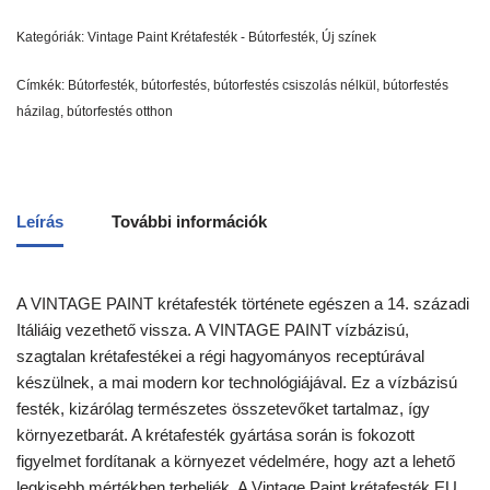
Kategóriák:
Vintage Paint Krétafesték - Bútorfesték
,
Új színek
Címkék:
Bútorfesték
,
bútorfestés
,
bútorfestés csiszolás nélkül
,
bútorfestés
házilag
,
bútorfestés otthon
Leírás
További információk
A VINTAGE PAINT krétafesték története egészen a 14. századi
Itáliáig vezethető vissza. A VINTAGE PAINT vízbázisú,
szagtalan krétafestékei a régi hagyományos receptúrával
készülnek, a mai modern kor technológiájával. Ez a vízbázisú
festék, kizárólag természetes összetevőket tartalmaz, így
környezetbarát. A krétafesték gyártása során is fokozott
figyelmet fordítanak a környezet védelmére, hogy azt a lehető
legkisebb mértékben terheljék. A Vintage Paint krétafesték EU