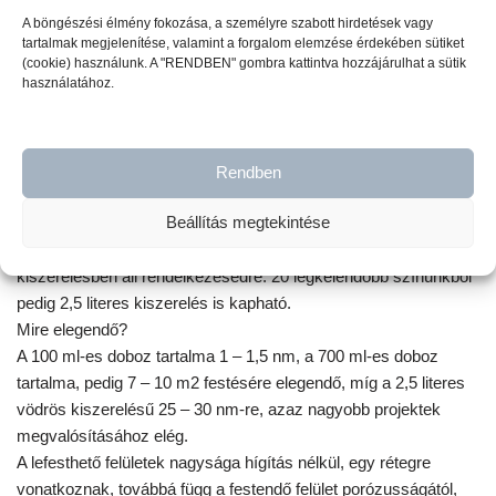
bútorviaszos kezeléssel bútorainkat tartósabbá, könnyen
A böngészési élmény fokozása, a személyre szabott hirdetések vagy
tisztíthatóbbá tehetjük. A nagyobb igénybevételnek kitett
tartalmak megjelenítése, valamint a forgalom elemzése érdekében sütiket
felületekre az
ULTRA MATT VARNISH – LAKK
használatát
(cookie) használunk. A "RENDBEN" gombra kattintva hozzájárulhat a sütik
használatához.
javasoljuk.
Milyen kiszerelésben kapható a Vintage
Rendben
Paint krétafesték?
Beállítás megtekintése
A VINTAGE PAINT krétafesték 100 ml-es és 700 ml-es
kiszerelésben áll rendelkezésedre. 20 legkelendőbb színünkből
pedig 2,5 literes kiszerelés is kapható.
Mire elegendő?
A 100 ml-es doboz tartalma 1 – 1,5 nm, a 700 ml-es doboz
tartalma, pedig 7 – 10 m2 festésére elegendő, míg a 2,5 literes
vödrös kiszerelésű 25 – 30 nm-re, azaz nagyobb projektek
megvalósításához elég.
A lefesthető felületek nagysága hígítás nélkül, egy rétegre
vonatkoznak, továbbá függ a festendő felület porózusságától,