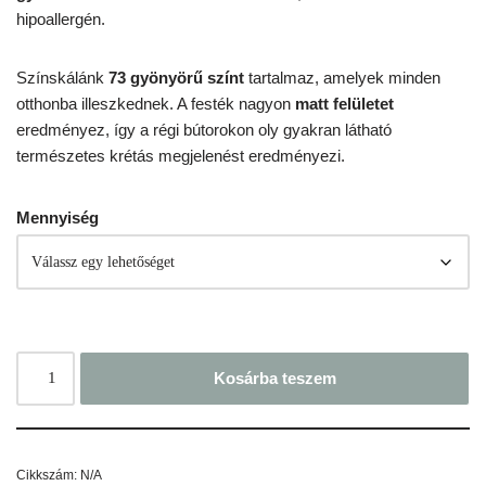
hipoallergén.
Színskálánk
73 gyönyörű színt
tartalmaz, amelyek minden
otthonba illeszkednek. A festék nagyon
matt felületet
eredményez, így a régi bútorokon oly gyakran látható
természetes krétás megjelenést eredményezi.
Mennyiség
Kosárba teszem
Cikkszám:
N/A