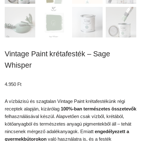
Vintage Paint krétafesték – Sage
Whisper
4.950
Ft
A vízbázisú és szagtalan Vintage Paint krétafestékünk régi
receptek alapján, kizárólag
100%-ban természetes összetevők
felhasználásával készül. Alapvetően csak vízből, krétából,
kötőanyagból és természetes anyagú pigmentekből áll – tehát
nincsenek mérgező adalékanyagok. Emiatt
engedélyezett a
gyermekbútorokon
való használatra is, és a festék