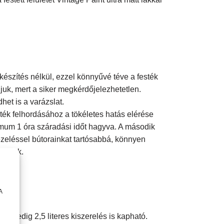
készítés nélkül, ezzel könnyűvé téve a festék
ljuk, mert a siker megkérdőjelezhetetlen.
et is a varázslat.
sték felhordásához a tökéletes hatás elérése
nimum 1 óra száradási időt hagyva. A második
ezeléssel bútorainkat tartósabbá, könnyen
soljuk.
A
l pedig 2,5 literes kiszerelés is kapható.