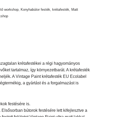
stő workshop
,
Konyhabútor festék
,
krétafesték
,
Matt
kshop
, szagtalan krétafestékei a régi hagyományos
őket tartalmaz, így környezetbarát. A krétafesték
heljék. A Vintage Paint krétafesték EU Ecolabel
égtermékig, a gyártást és a forgalmazást is
ok festésére is.
Elsősorban bútorok festésére lett kifejlesztve a
 festett felületet Vintage Paint ultra matt lakkal