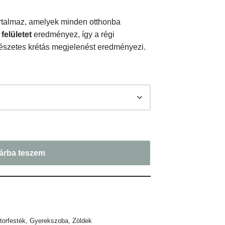
rtalmaz, amelyek minden otthonba
 felületet
eredményez, így a régi
mészetes krétás megjelenést eredményezi.
árba teszem
torfesték
,
Gyerekszoba
,
Zöldek