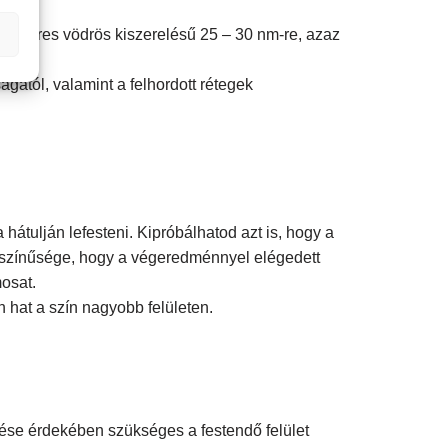
5 literes vödrös kiszerelésű 25 – 30 nm-re, azaz
ágától, valamint a felhordott rétegek
hátulján lefesteni. Kipróbálhatod azt is, hogy a
alószínűsége, hogy a végeredménnyel elégedett
mosat.
n hat a szín nagyobb felületen.
őzése érdekében szükséges a festendő felület