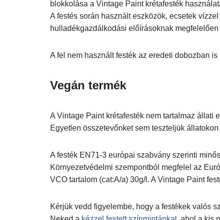
blokkolása a Vintage Paint krétafesték használata
A festés során használt eszközök, ecsetek vízzel
hulladékgazdálkodási előírásoknak megfelelően
A fel nem használt festék az eredeti dobozban is 
Vegán termék
A Vintage Paint krétafesték nem tartalmaz állati 
Egyetlen összetevőnket sem teszteljük állatoko
A festék EN71-3 európai szabvány szerinti minős
Környezetvédelmi szempontból megfelel az Euró
VCO tartalom (cat:A/a) 30g/l. A Vintage Paint f
Kérjük vedd figyelembe, hogy a festékek valós szí
Neked a
kézzel festett színmintánkat
, ahol a kis