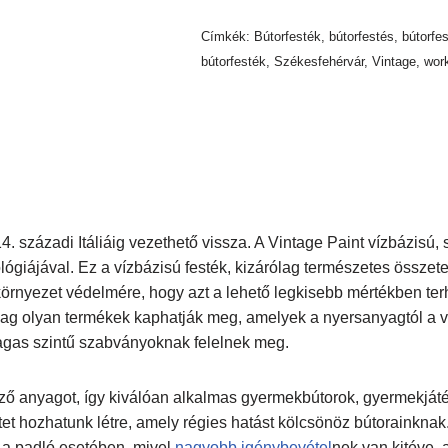
Címkék:
Bútorfesték
,
bútorfestés
,
bútorfe
bútorfesték
,
Székesfehérvár
,
Vintage
,
wor
4. századi Itáliáig vezethető vissza. A Vintage Paint vízbázisú
ógiájával. Ez a vízbázisú festék, kizárólag természetes összetev
a környezet védelmére, hogy azt a lehető legkisebb mértékben ter
ólag olyan termékek kaphatják meg, amelyek a nyersanyagtól a v
magas szintű szabványoknak felelnek meg.
ző anyagot, így kiválóan alkalmas gyermekbútorok, gyermekjáték
tet hozhatunk létre, amely régies hatást kölcsönöz bútorainknak. 
n a padló esetében, mivel
nagyobb igénybevétel
nek van kitéve, a