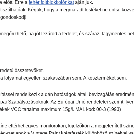
 előtt. Erre a
fehér foltblokkolónkat
ajánljuk.
 tisztíthatóak. Kérjük, hogy a megmaradt festéket ne öntsd közve
 gondoskodj!
megőrizhető, ha jól lezárod a fedelet, és száraz, fagymentes hel
eredetű összetevőket.
n a folyamat egyetlen szakaszában sem. A készterméket sem.
ítéssel rendelkezik a dán hatóságok általi bevizsgálás eredmé
pai Szabályozásoknak. Az Európai Unió rendeletei szerint ily
estékek VCO tartalma maximum 15g/l. MAL kód: 00-3 (1993)
ne eltérhet egyes monitorokon, kijelzőkön a megjelenített színe
 négyzetlapok a Vintage Paint krétafesték különböző színeivel 