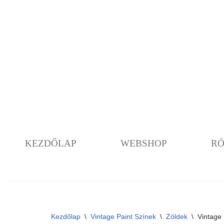
Skip
to
content
KEZDŐLAP
WEBSHOP
R
Kezdőlap
\
Vintage Paint Színek
\
Zöldek
\
Vintage