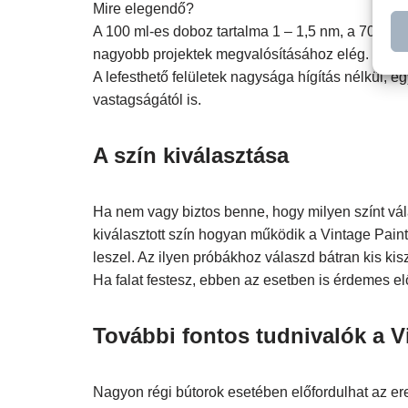
Mire elegendő?
A 100 ml-es doboz tartalma 1 – 1,5 nm, a 700 ml-
nagyobb projektek megvalósításához elég.
A lefesthető felületek nagysága hígítás nélkül, e
vastagságától is.
A szín kiválasztása
Ha nem vagy biztos benne, hogy milyen színt vála
kiválasztott szín hogyan működik a Vintage Paint
leszel. Az ilyen próbákhoz válaszd bátran kis ki
Ha falat festesz, ebben az esetben is érdemes el
További fontos tudnivalók a Vi
Nagyon régi bútorok esetében előfordulhat az ere