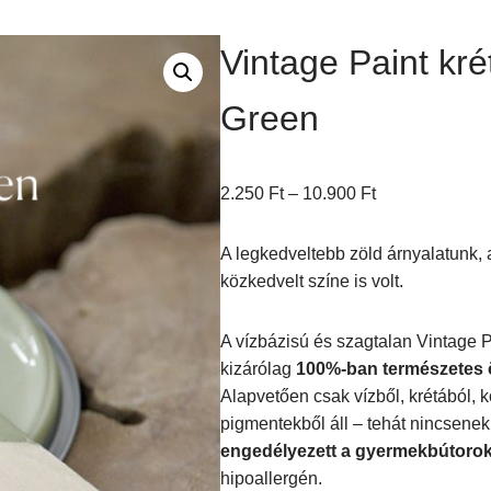
Vintage Paint kr
Green
2.250
Ft
–
10.900
Ft
A legkedveltebb zöld árnyalatunk,
közkedvelt színe is volt.
A vízbázisú és szagtalan Vintage P
kizárólag
100%-ban természetes 
Alapvetően csak vízből, krétából,
pigmentekből áll – tehát nincsene
engedélyezett a gyermekbútoro
hipoallergén.