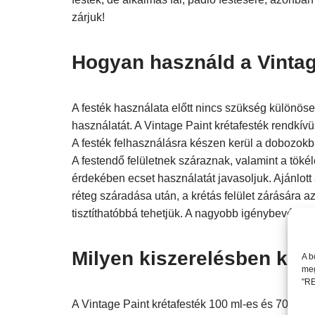
zárjuk!
Hogyan használd a Vintag
A festék használata előtt nincs szükség különöseb
használatát. A Vintage Paint krétafesték rendkívül
A festék felhasználásra készen kerül a dobozokba
A festendő felületnek száraznak, valamint a töké
érdekében ecset használatát javasoljuk. Ajánlott
réteg száradása után, a krétás felület zárására a
tisztíthatóbbá tehetjük. A nagyobb igénybevételnek
Milyen kiszerelésben kaph
A b
meg
"RE
A Vintage Paint krétafesték 100 ml-es és 700 ml-