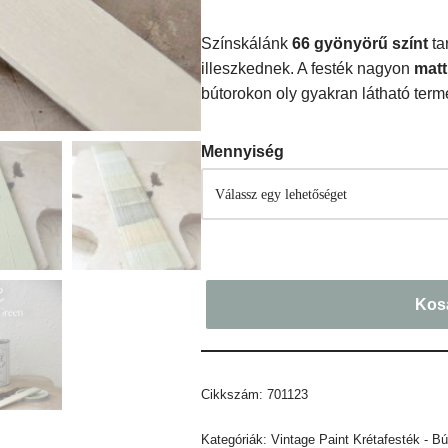
Színskálánk
66
gyönyörű színt
ta
illeszkednek. A festék nagyon
matt
bútorokon oly gyakran látható ter
Mennyiség
Kos
Cikkszám:
701123
Kategóriák:
Vintage Paint Krétafesték - Bú