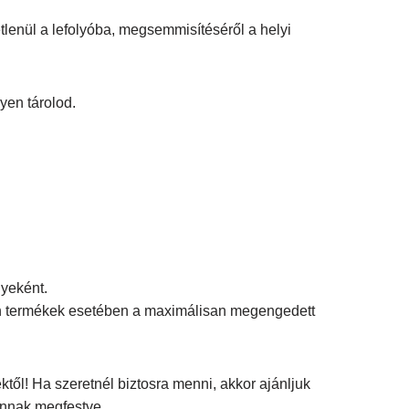
tlenül a lefolyóba, megsemmisítéséről a helyi
yen tárolod.
nyeként.
en termékek esetében a maximálisan megengedett
ktől! Ha szeretnél biztosra menni, akkor ajánljuk
vannak megfestve.