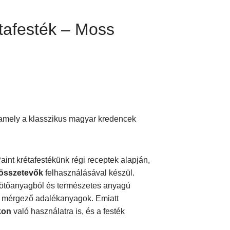
étafesték – Moss
 amely a klasszikus magyar kredencek
aint krétafestékünk régi receptek alapján,
összetevők
felhasználásával készül.
 kötőanyagból és természetes anyagú
k mérgező adalékanyagok. Emiatt
kon
való használatra is, és a festék