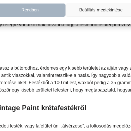
Rendben
Beállítás megtekintése
es doboz tartalma, pedig 7 – 10 m2 festésére elegendő, míg a 2,
gy rétegre vonatkoznak, továbbá függ a festendő felület porózuss
ssz a bútorodhoz, érdemes egy kisebb területet az alján vagy a 
 antik viaszokkal, valamint tetszik-e a hatás. Így nagyobb a v
szereléseinket. Festékből a 100 ml-est, waxból pedig a 35 gram
őször egy kisebb területet lefesteni, hogy megtapasztald, hogya
ntage Paint krétafestékről
deti festék, vagy fafelület ún. „átvérzése”, a foltosodás megel