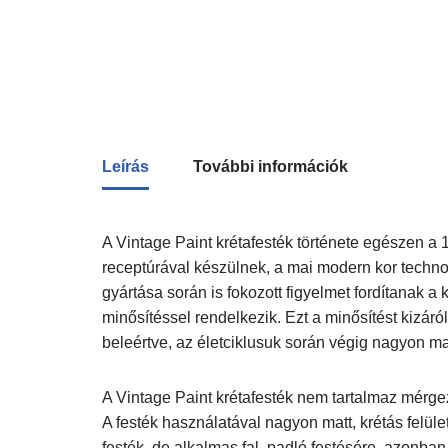
Leírás
További információk
A Vintage Paint krétafesték története egészen a 1
receptúrával készülnek, a mai modern kor technol
gyártása során is fokozott figyelmet fordítanak 
minősítéssel rendelkezik. Ezt a minősítést kizár
beleértve, az életciklusuk során végig nagyon 
A Vintage Paint krétafesték nem tartalmaz mérge
A festék használatával nagyon matt, krétás felüle
festék, de alkalmas fal, padló festésére, azonba