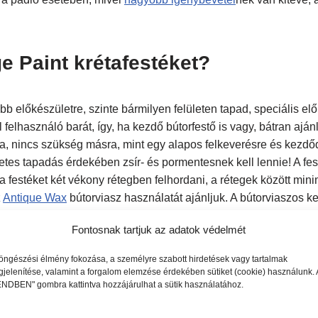
e Paint krétafestéket?
b előkészületre, szinte bármilyen felületen tapad, speciális elő
 felhasználó barát, így, ha kezdő bútorfestő is vagy, bátran aján
, nincs szükség másra, mint egy alapos felkeverésre és kezdődh
letes tapadás érdekében zsír- és pormentesnek kell lennie! A fe
 a festéket két vékony rétegben felhordani, a rétegek között mi
z
Antique Wax
bútorviasz használatát ajánljuk. A bútorviaszos k
 kitett felületekre az
Ultra Matt Varnish – Lakk
használatát java
Fontosnak tartjuk az adatok védelmét
ató a Vintage Paint krétafesték?
öngészési élmény fokozása, a személyre szabott hirdetések vagy tartalmak
jelenítése, valamint a forgalom elemzése érdekében sütiket (cookie) használunk. 
NDBEN" gombra kattintva hozzájárulhat a sütik használatához.
es kiszerelésben áll rendelkezésedre. 20 legkelendőbb színünkbő