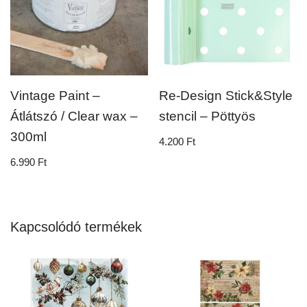
Vintage Paint –
Re-Design Stick&Style
Átlátszó / Clear wax –
stencil – Pöttyös
300ml
4.200
Ft
6.990
Ft
Kapcsolódó termékek