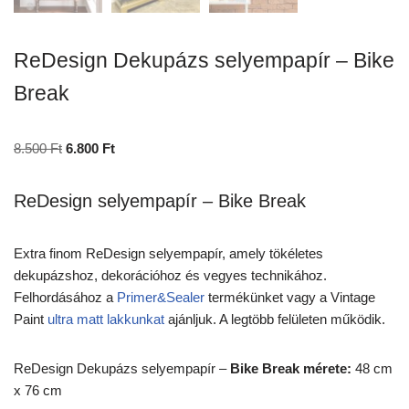
ReDesign Dekupázs selyempapír – Bike
Break
8.500
Ft
6.800
Ft
ReDesign selyempapír – Bike Break
Extra finom ReDesign selyempapír, amely tökéletes
dekupázshoz, dekorációhoz és vegyes technikához.
Felhordásához a
Primer&Sealer
termékünket vagy a Vintage
Paint
ultra matt lakkunkat
ajánljuk. A legtöbb felületen működik.
ReDesign Dekupázs selyempapír –
Bike Break mérete:
48 cm
x 76 cm