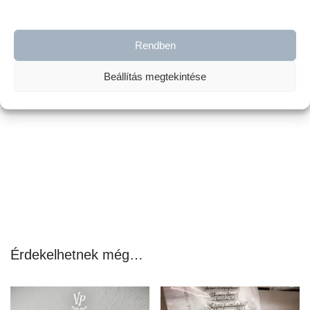
erőteljesebb megjelenést és kivitelezést tesz lehetővé.
Nagyszerű bútorokhoz és kollázsdekorációhoz.
A legjobb eredmény elérése érdekében használd az
Ultra matt
Rendben
lakkunkkal
vagy a
Primer and Sealer alapozónkkal.
Beállítás megtekintése
Videónkat
IDE kattintva
nézd meg róla!
Érdekelhetnek még…