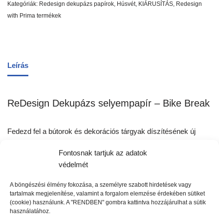
Kategóriák:
Redesign dekupázs papírok
,
Húsvét
,
KIÁRUSÍTÁS
,
Redesign
with Prima termékek
Leírás
ReDesign Dekupázs selyempapír – Bike Break
Fedezd fel a bútorok és dekorációs tárgyak díszítésének új
lehetőségét a Redesign Decoupage dekorációs selyempapírral.
Fontosnak tartjuk az adatok
Ezek a gyönyörű lapok dekoratív különleges ívnek készültek,
védelmét
és gépi gyártású szálas textúrával rendelkeznek a finom és
egyedi megjelenés érdekében.
A böngészési élmény fokozása, a személyre szabott hirdetések vagy
A vastagabb szélesség lehetővé teszi a könnyebb használatot,
tartalmak megjelenítése, valamint a forgalom elemzése érdekében sütiket
elhelyezést és tartósságot, miközben a vékonyabb
(cookie) használunk. A "RENDBEN" gombra kattintva hozzájárulhat a sütik
használatához.
szövetanyagokkal ellentétben szakadásálló. Ez élénkebb és