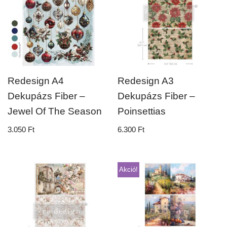
Redesign A4
Redesign A3
Dekupázs Fiber –
Dekupázs Fiber –
Jewel Of The Season
Poinsettias
3.050
Ft
6.300
Ft
Akció!