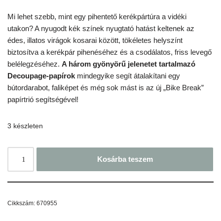
Mi lehet szebb, mint egy pihentető kerékpártúra a vidéki
utakon? A nyugodt kék színek nyugtató hatást keltenek az
édes, illatos virágok kosarai között, tökéletes helyszínt
biztosítva a kerékpár pihenéséhez és a csodálatos, friss levegő
belélegzéséhez.
A három gyönyörű jelenetet tartalmazó
Decoupage-papírok
mindegyike segít átalakítani egy
bútordarabot, faliképet és még sok mást is az új „Bike Break”
papírtrió segítségével!
3 készleten
Kosárba teszem
Cikkszám:
670955