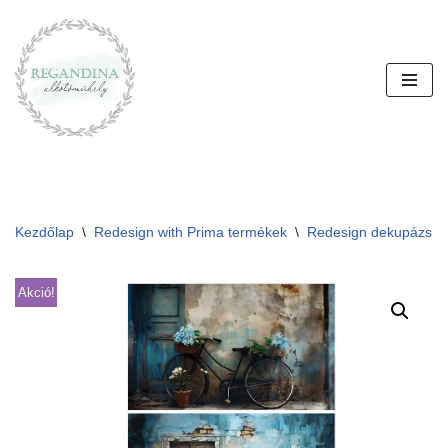
Skip
to
content
Kezdőlap
\
Redesign with Prima termékek
\
Redesign dekupázs p
Akció!