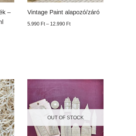
ék –
Vintage Paint alapozó/záró
ml
5.990
Ft
–
12.990
Ft
OUT OF STOCK