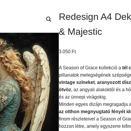
Redesign A4 Dek
& Majestic
3.050
Ft
A Season of Grace kollekció a
tél
pillanatok melegségének szépségét 
vintage színeket
,
aranyozott dís
ötvöz
, az angyali alakoktól és a hó
és az ünnepi virágokig.
Minden egyes dizájn megragadja a
az otthon megnyugtató fényét i
finom részleteivel a Season of Grac
hozzon létre, amely egyszerre kifi