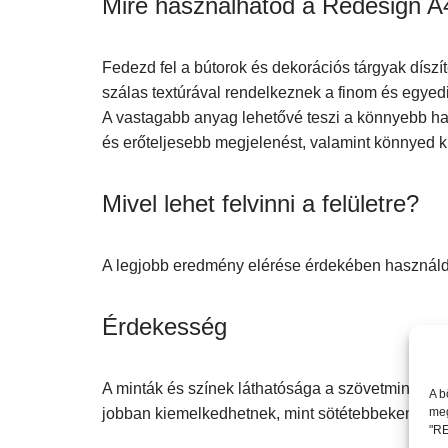
Mire használhatod a Redesign A
Fedezd fel a bútorok és dekorációs tárgyak dísz
szálas textúrával rendelkeznek a finom és egye
A vastagabb anyag lehetővé teszi a könnyebb has
és erőteljesebb megjelenést, valamint könnyed k
Mivel lehet felvinni a felületre?
A legjobb eredmény elérése érdekében használ
Érdekesség
A minták és színek láthatósága a szövetmintáink e
A b
meg
jobban kiemelkedhetnek, mint sötétebbeken. Has
"RE