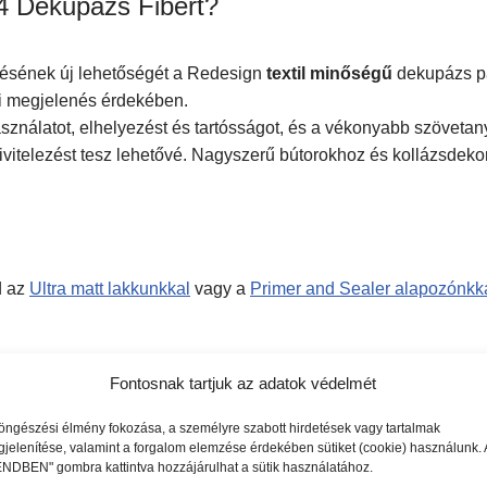
4 Dekupázs Fibert?
ítésének új lehetőségét a Redesign
textil minőségű
dekupázs pa
di megjelenés érdekében.
ználatot, elhelyezést és tartósságot, és a vékonyabb szöveta
ivitelezést tesz lehetővé. Nagyszerű bútorokhoz és kollázsdekor
d az
Ultra matt lakkunkkal
vagy a
Primer and Sealer alapozónkka
Fontosnak tartjuk az adatok védelmét
setében befolyásolható az általuk borított felület színével. A s
öngészési élmény fokozása, a személyre szabott hirdetések vagy tartalmak
jelenítése, valamint a forgalom elemzése érdekében sütiket (cookie) használunk. 
onlóképpen, a világosabb minták élénkebbnek tűnhetnek világo
NDBEN" gombra kattintva hozzájárulhat a sütik használatához.