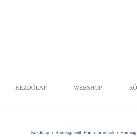
Skip
to
content
KEZDŐLAP
WEBSHOP
R
Kezdőlap
\
Redesign with Prima termékek
\
Redesig