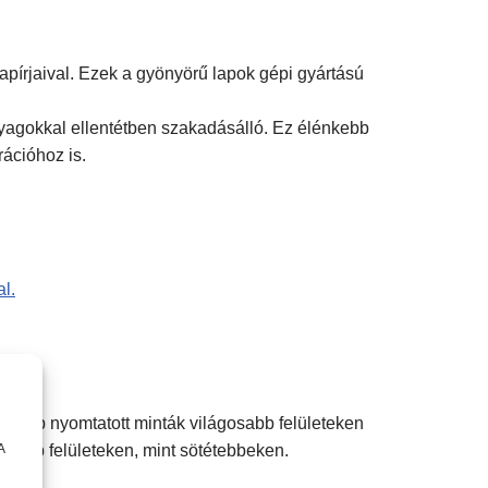
pírjaival. Ezek a gyönyörű lapok gépi gyártású
nyagokkal ellentétben szakadásálló. Ez élénkebb
ációhoz is.
l.
ötétebb nyomtatott minták világosabb felületeken
A
sabb felületeken, mint sötétebbeken.