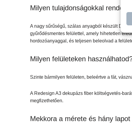
Milyen tulajdonságokkal rendelk
A nagy sűrűségű, szálas anyagból készült Dekupáz
gyűrődésmentes felülettel, amely hihetetlen ered
hordozóanyaggal, és teljesen beleolvad a felü
Milyen felületeken használhatod
Szinte bármilyen felületen, beleértve a fát, vászn
A Redesign A3 dekupázs fiber költségvetés-barát
megfizethetően.
Mekkora a mérete és hány lapot