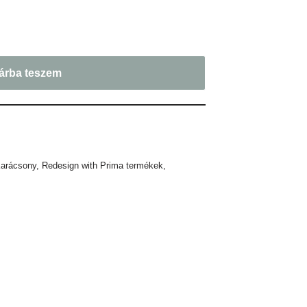
árba teszem
arácsony
,
Redesign with Prima termékek
,