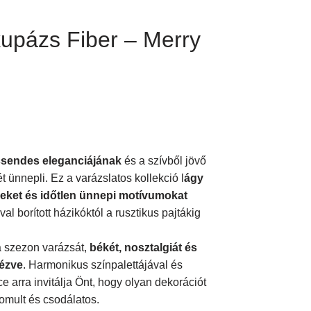
upázs Fiber – Merry
 csendes eleganciájának
és a szívből jövő
ünnepli. Ez a varázslatos kollekció l
ágy
zeket és időtlen ünnepi motívumokat
val borított házikóktól a rusztikus pajtákig
 szezon varázsát,
békét, nosztalgiát és
dézve
. Harmonikus színpalettájával és
e arra invitálja Önt, hogy olyan dekorációt
nomult és csodálatos.