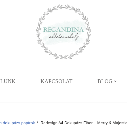
ÓLUNK
KAPCSOLAT
BLOG
n dekupázs papírok
\
Redesign A4 Dekupázs Fiber – Merry & Majesti