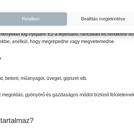
ezik a Redesign A4 Dekupázs Fiber?
Rendben
Beállítás megtekintése
s Fiber úgy lett kialakítva, hogy bármilyen felületen használhat
ményeket fog nyújtani. Ez a tépésálló, ránctalan és rendkívül s
letekbe, anélkül, hogy megrepedne vagy megvetemedne.
?
at, betont, műanyagot, üveget, gipszet stb.
 megoldás, gyönyörű és gazdaságos módot biztosít felületeinek
 tartalmaz?