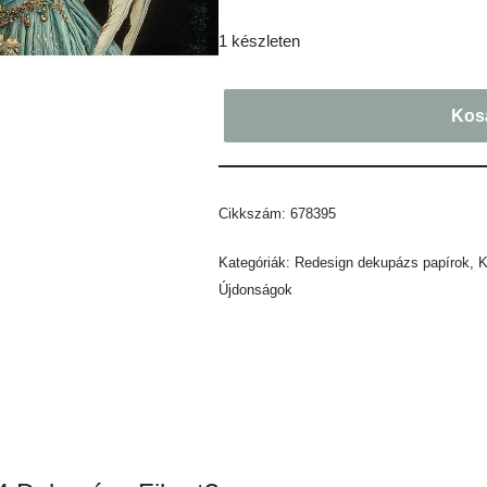
1 készleten
Kos
Cikkszám:
678395
Kategóriák:
Redesign dekupázs papírok
,
K
Újdonságok