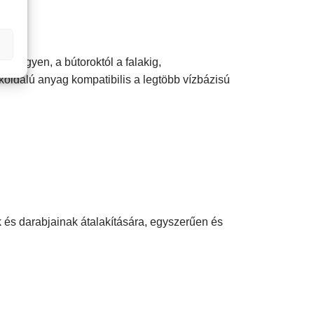
ó legyen, a bútoroktól a falakig,
okoldalú anyag kompatibilis a legtöbb vízbázisú
 és darabjainak átalakítására, egyszerűen és