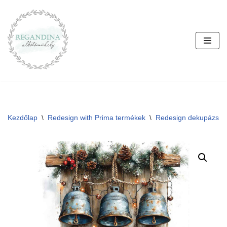
Skip
to
content
Kezdőlap
\
Redesign with Prima termékek
\
Redesign dekupázs p