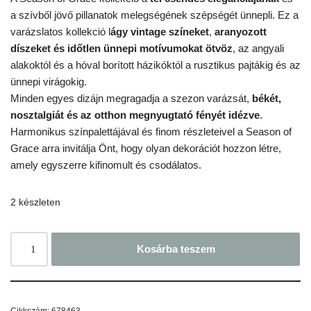
a szívből jövő pillanatok melegségének szépségét ünnepli. Ez a
varázslatos kollekció l
ágy vintage színeket
,
aranyozott
díszeket és időtlen ünnepi motívumokat ötvöz
, az angyali
alakoktól és a hóval borított házikóktól a rusztikus pajtákig és az
ünnepi virágokig.
Minden egyes dizájn megragadja a szezon varázsát,
békét,
nosztalgiát és az otthon megnyugtató fényét idézve
.
Harmonikus színpalettájával és finom részleteivel a Season of
Grace arra invitálja Önt, hogy olyan dekorációt hozzon létre,
amely egyszerre kifinomult és csodálatos.
2 készleten
Kosárba teszem