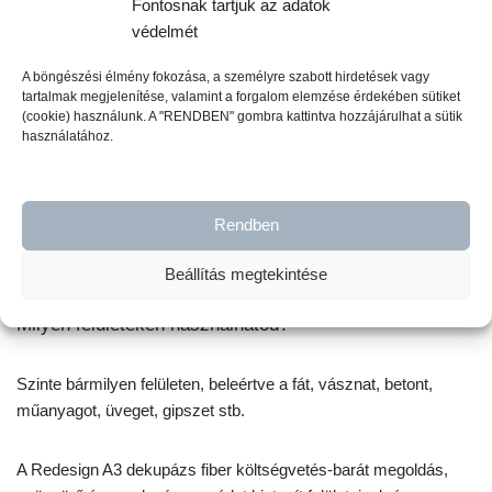
Fontosnak tartjuk az adatok
Milyen tulajdonságokkal rendelkezik a Redesign A4
védelmét
Dekupázs Fiber?
A böngészési élmény fokozása, a személyre szabott hirdetések vagy
tartalmak megjelenítése, valamint a forgalom elemzése érdekében sütiket
A nagy sűrűségű, szálas anyagból készült Dekupázs Fiber úgy
(cookie) használunk. A "RENDBEN" gombra kattintva hozzájárulhat a sütik
lett kialakítva, hogy bármilyen felületen használható legyen, a
használatához.
bútoroktól a falakig, gyűrődésmentes felülettel, amely hihetetlen
eredményeket fog nyújtani. Ez a tépésálló, ránctalan és
rendkívül sokoldalú anyag kompatibilis a legtöbb vízbázisú
Rendben
hordozóanyaggal, és teljesen beleolvad a felületekbe, anélkül,
hogy megrepedne vagy megvetemedne.
Beállítás megtekintése
Milyen felületeken használhatod?
Szinte bármilyen felületen, beleértve a fát, vásznat, betont,
műanyagot, üveget, gipszet stb.
A Redesign A3 dekupázs fiber költségvetés-barát megoldás,