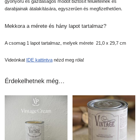
gyönyörű és gazdaságos módot biztosít felületeinek és
darabjainak átalakítására, egyszerűen és megfizethetően.
Mekkora a mérete és hány lapot tartalmaz?
A csomag 1 lapot tartalmaz, melyek mérete 21,0 x 29,7 cm
Videónkat
IDE kattintva
nézd meg róla!
Érdekelhetnek még…