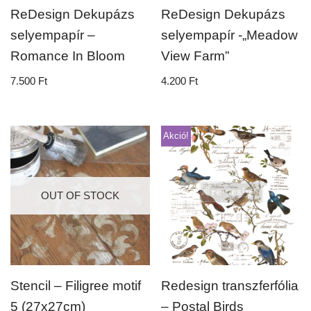
ReDesign Dekupázs
ReDesign Dekupázs
selyempapír –
selyempapír -„Meadow
Romance In Bloom
View Farm”
7.500
Ft
4.200
Ft
Akció!
OUT OF STOCK
Stencil – Filigree motif
Redesign transzferfólia
5 (27x27cm)
– Postal Birds