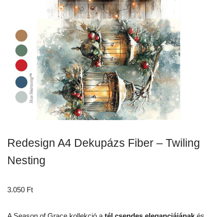
Redesign A4 Dekupázs Fiber – Twiling
Nesting
3.050
Ft
A Season of Grace kollekció a
tél csendes eleganciájának
és