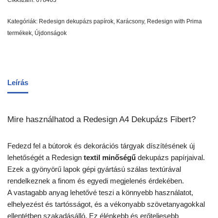
Cikkszám:
678463
Kategóriák:
Redesign dekupázs papírok
,
Karácsony
,
Redesign with Prima
termékek
,
Újdonságok
Leírás
Mire használhatod a Redesign A4 Dekupázs Fibert?
Fedezd fel a bútorok és dekorációs tárgyak díszítésének új
lehetőségét a Redesign
textil minőségű
dekupázs papírjaival.
Ezek a gyönyörű lapok gépi gyártású szálas textúrával
rendelkeznek a finom és egyedi megjelenés érdekében.
A vastagabb anyag lehetővé teszi a könnyebb használatot,
elhelyezést és tartósságot, és a vékonyabb szövetanyagokkal
ellentétben szakadásálló. Ez élénkebb és erőteljesebb