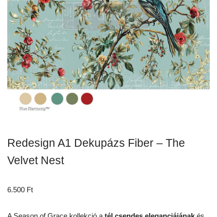
Redesign A1 Dekupázs Fiber – The
Velvet Nest
6.500
Ft
A Season of Grace kollekció a
tél csendes eleganciájának
és