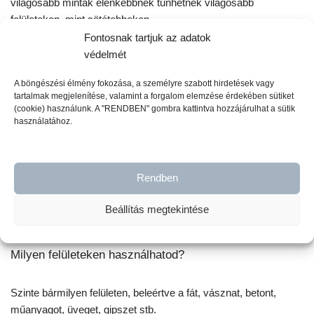
világosabb minták élénkebbnek tűnhetnek világosabb
felületeken, mint sötétebbeken.
Fontosnak tartjuk az adatok
védelmét
Milyen tulajdonságokkal rendelkezik a Redesign A1
Dekupázs Fiber?
A böngészési élmény fokozása, a személyre szabott hirdetések vagy
tartalmak megjelenítése, valamint a forgalom elemzése érdekében sütiket
(cookie) használunk. A "RENDBEN" gombra kattintva hozzájárulhat a sütik
A nagy sűrűségű, szálas anyagból készült Dekupázs Fiber úgy
használatához.
lett kialakítva, hogy bármilyen felületen használható legyen, a
bútoroktól a falakig, gyűrődésmentes felülettel, amely hihetetlen
eredményeket fog nyújtani. Ez a tépésálló, ránctalan és
Rendben
rendkívül sokoldalú anyag kompatibilis a legtöbb vízbázisú
hordozóanyaggal, és teljesen beleolvad a felületekbe, anélkül,
Beállítás megtekintése
hogy megrepedne vagy megvetemedne.
Milyen felületeken használhatod?
Szinte bármilyen felületen, beleértve a fát, vásznat, betont,
műanyagot, üveget, gipszet stb.