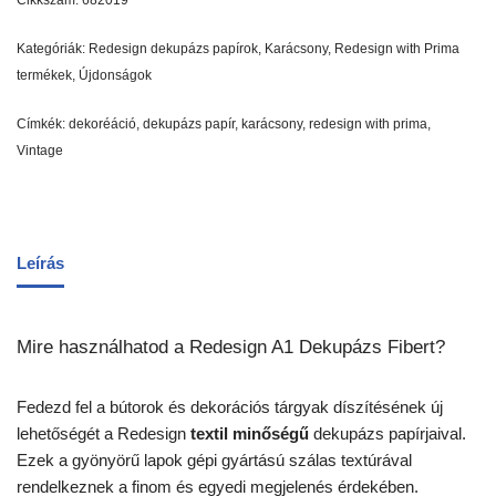
Cikkszám:
682019
Kategóriák:
Redesign dekupázs papírok
,
Karácsony
,
Redesign with Prima
termékek
,
Újdonságok
Címkék:
dekoréáció
,
dekupázs papír
,
karácsony
,
redesign with prima
,
Vintage
Leírás
Mire használhatod a Redesign A1 Dekupázs Fibert?
Fedezd fel a bútorok és dekorációs tárgyak díszítésének új
lehetőségét a Redesign
textil minőségű
dekupázs papírjaival.
Ezek a gyönyörű lapok gépi gyártású szálas textúrával
rendelkeznek a finom és egyedi megjelenés érdekében.