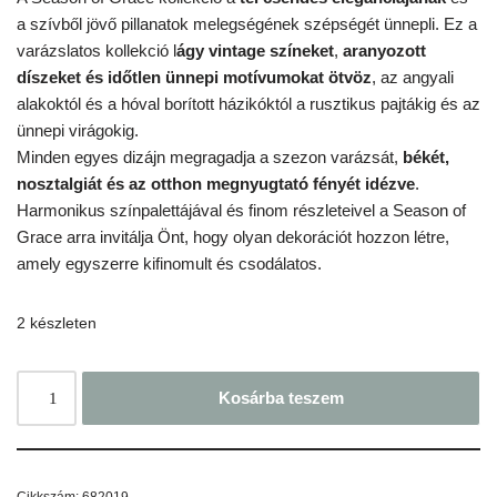
a szívből jövő pillanatok melegségének szépségét ünnepli. Ez a
varázslatos kollekció l
ágy vintage színeket
,
aranyozott
díszeket és időtlen ünnepi motívumokat ötvöz
, az angyali
alakoktól és a hóval borított házikóktól a rusztikus pajtákig és az
ünnepi virágokig.
Minden egyes dizájn megragadja a szezon varázsát,
békét,
nosztalgiát és az otthon megnyugtató fényét idézve
.
Harmonikus színpalettájával és finom részleteivel a Season of
Grace arra invitálja Önt, hogy olyan dekorációt hozzon létre,
amely egyszerre kifinomult és csodálatos.
2 készleten
Kosárba teszem