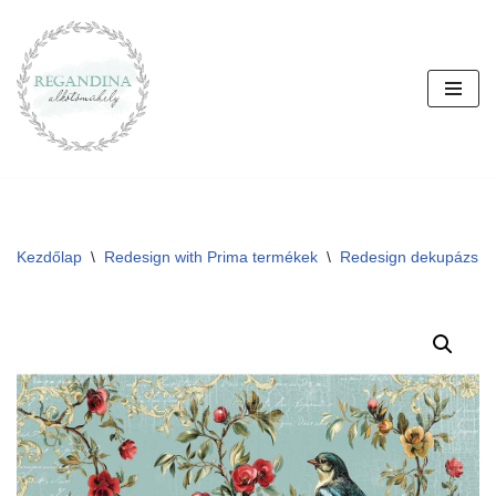
Skip
to
content
Kezdőlap
\
Redesign with Prima termékek
\
Redesign dekupázs p