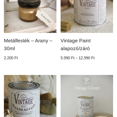
Metálfesték – Arany –
Vintage Paint
30ml
alapozó/záró
2.200
Ft
5.990
Ft
–
12.990
Ft