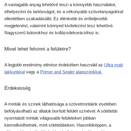
A vastagabb anyag lehetővé teszi a könnyebb használatot,
elhelyezést és tartósságot, és a vékonyabb szövetanyagokkal
ellentétben szakadásálló. Ez élénkebb és erőteljesebb
megjelenést, valamint könnyed kivitelezést tesz lehetővé.
Nagyszerű bútorokhoz és kollázsdekorációhoz is.
Mivel lehet felvinni a felületre?
A legjobb eredmény elérése érdekében használd az
Ultra matt
lakkunkkal
vagy a
Primer and Sealer alapozónkkal.
Érdekesség
A minták és színek láthatósága a szövetmintáink esetében
befolyásolható az általuk borított felület színével. A sötétebb
nyomtatott minták világosabb felületeken jobban
kiemelkedhetnek, mint sötétebbeken. Hasonlóképpen, a