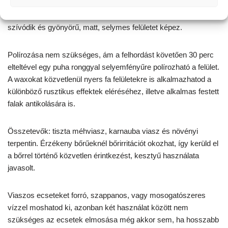
természetes összetevőket tartalmaz. A viaszokat ronggyal vagy
ecsettel hordhatod fel a felületre, amely néhány óra elteltével
szívódik és gyönyörű, matt, selymes felületet képez.
Polírozása nem szükséges, ám a felhordást követően 30 perc
elteltével egy puha ronggyal selyemfényűre polírozható a felület.
A waxokat közvetlenül nyers fa felületekre is alkalmazhatod a
különböző rusztikus effektek eléréséhez, illetve alkalmas festett
falak antikolására is.
Összetevők: tiszta méhviasz, karnauba viasz és növényi
terpentin. Érzékeny bőrűeknél bőrirritációt okozhat, így kerüld el
a bőrrel történő közvetlen érintkezést, kesztyű használata
javasolt.
Viaszos ecseteket forró, szappanos, vagy mosogatószeres
vízzel moshatod ki, azonban két használat között nem
szükséges az ecsetek elmosása még akkor sem, ha hosszabb