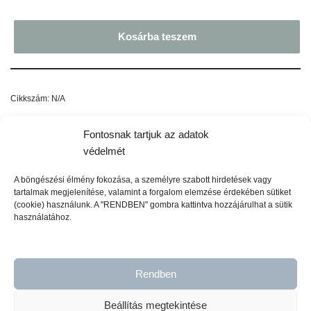
Kosárba teszem
Cikkszám:
N/A
Kategóriák:
Felületzárás - Wax, lakk
,
Karácsony
Fontosnak tartjuk az adatok
védelmét
Címkék:
bútor dekoráció
,
Bútorfesték
,
bútorfestés
,
felületzárás
,
Matt
bútorfesték
,
Székesfehérvár
,
Wax
,
workshop
A böngészési élmény fokozása, a személyre szabott hirdetések vagy
tartalmak megjelenítése, valamint a forgalom elemzése érdekében sütiket
(cookie) használunk. A "RENDBEN" gombra kattintva hozzájárulhat a sütik
használatához.
Leírás
További információk
Rendben
Az ANTIQUE WAX hagyományos receptúrák alapján készül,
Beállítás megtekintése