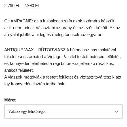
2.790
Ft
–
7.990
Ft
CHAMPAGNE: ez a különleges szín azok számára készült,
akik nem tudnak választani az arany és az ezüst között. Ez az
árnyalat jól illik a hideg és meleg tónusokhoz egyaránt.
ANTIQUE WAX – BÚTORVIASZ A bútorviasz használatával
tökéletesen zárhatod a Vintage Painttel festett bútoraid felületét,
és könnyedén elérheted a régi bútorokra jellemző rusztikus,
antikolt felületet.
A viaszok megóvják a festett felületet és víztaszítóvá teszik azt,
így könnyedén tisztán tarthatóak.
Méret