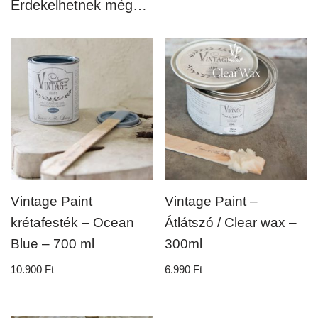
Érdekelhetnek még…
Vintage Paint
Vintage Paint –
krétafesték – Ocean
Átlátszó / Clear wax –
Blue – 700 ml
300ml
10.900
Ft
6.990
Ft