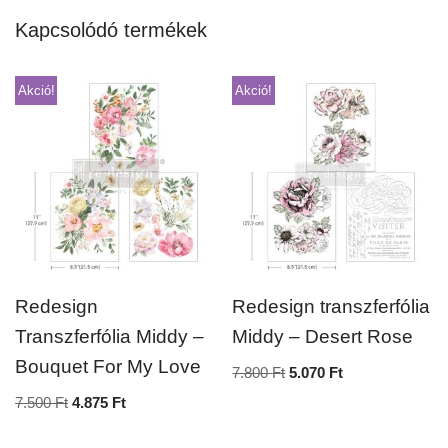
Kapcsolódó termékek
Akció!
Akció!
Redesign
Redesign transzferfólia
Transzferfólia Middy –
Middy – Desert Rose
Bouquet For My Love
7.800
Ft
5.070
Ft
7.500
Ft
4.875
Ft