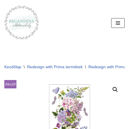
Skip
to
content
Kezdőlap
\
Redesign with Prima termékek
\
Redesign with Prima T
Akció!