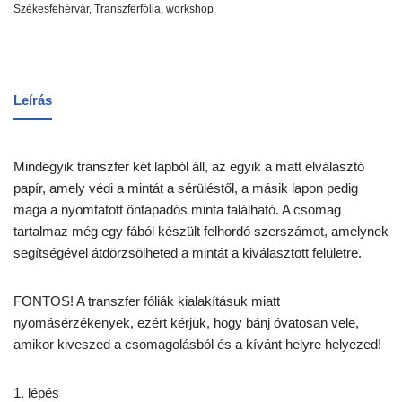
Székesfehérvár
,
Transzferfólia
,
workshop
Leírás
Mindegyik transzfer két lapból áll, az egyik a matt elválasztó
papír, amely védi a mintát a sérüléstől, a másik lapon pedig
maga a nyomtatott öntapadós minta található. A csomag
tartalmaz még egy fából készült felhordó szerszámot, amelynek
segítségével átdörzsölheted a mintát a kiválasztott felületre.
FONTOS! A transzfer fóliák kialakításuk miatt
nyomásérzékenyek, ezért kérjük, hogy bánj óvatosan vele,
amikor kiveszed a csomagolásból és a kívánt helyre helyezed!
1. lépés