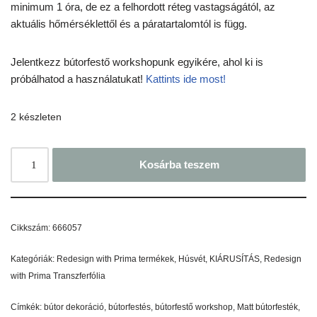
minimum 1 óra, de ez a felhordott réteg vastagságától, az
aktuális hőmérséklettől és a páratartalomtól is függ.
Jelentkezz bútorfestő workshopunk egyikére, ahol ki is
próbálhatod a használatukat!
Kattints ide most!
2 készleten
Kosárba teszem
Cikkszám:
666057
Kategóriák:
Redesign with Prima termékek
,
Húsvét
,
KIÁRUSÍTÁS
,
Redesign
with Prima Transzferfólia
Címkék:
bútor dekoráció
,
bútorfestés
,
bútorfestő workshop
,
Matt bútorfesték
,