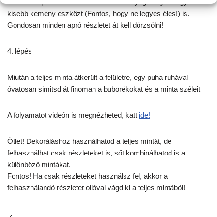
található fapálcával. Használhatsz műanyag kártyát vagy más
kisebb kemény eszközt (Fontos, hogy ne legyes éles!) is.
Gondosan minden apró részletet át kell dörzsölni!
4. lépés
Miután a teljes minta átkerült a felületre, egy puha ruhával
óvatosan simitsd át finoman a buborékokat és a minta széleit.
A folyamatot videón is megnézheted, katt
ide!
Ötlet! Dekoráláshoz használhatod a teljes mintát, de
felhasználhat csak részleteket is, sőt kombinálhatod is a
különböző mintákat.
Fontos! Ha csak részleteket használsz fel, akkor a
felhasználandó részletet ollóval vágd ki a teljes mintából!