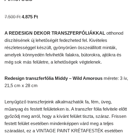
7.500
Ft
4.875
Ft
A REDESIGN DEKOR TRANSZFERFÓLIÁKKAL
otthonod
díszítésének új lehetőségét fedezheted fel. Kivételes
részletességgel készült, gyönyörűen összeállított minták,
amelyek könnyedén felvihetők falakra, bútorokra, ajtókra és
még sok más felületre, a lehetőségek végtelenek.
Redesign transzferfólia Middy – Wild Amorous
mérete: 3 ív,
21,5 cm x 28 cm
Lenyűgöző transzferjeink alkalmazhatók fa, fém, üveg,
műanyag és festett felületeken is. A transzfer fólia felvitele előtt
győződj meg arról, hogy a kívánt felület tiszta, száraz. Frissen
festett felület esetében mindenképpen várd meg a teljes
száradást, ez a VINTAGE PAINT KRÉTAFESTÉK esetében