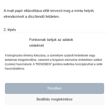
A matt papír eltávolítása előtt tervezd meg a minta helyét,
elrendezését a díszítendő felületen.
2. lépés
Fontosnak tartjuk az adatok
Óvatosan húzd le a matt papírt a minta felső szélétől pár
védelmét
centiméterre, majd helyezd a felületre a mintát tartalmazó fóliát
a ragadós felével a díszítendő felület felé. Tipp! Ha nagyobb
A böngészési élmény fokozása, a személyre szabott hirdetések vagy
tartalmak megjelenítése, valamint a forgalom elemzése érdekében sütiket
transzfer fóliával dolgozol a fólia sarkait rögzítheted a felületen,
(cookie) használunk. A "RENDBEN" gombra kattintva hozzájárulhat a sütik
ezzel megakadályozod, hogy a minta elmozduljon a dörzsölés
használatához.
során. Ezután lassan és óvatosan távolítsd el a többi matt papírt
is, és finoman simítsd rá a mintát a felületre.
Rendben
3. lépés
Beállítás megtekintése
Fentről lefelé haladva dörzsöld végig a fóliát a dobozban