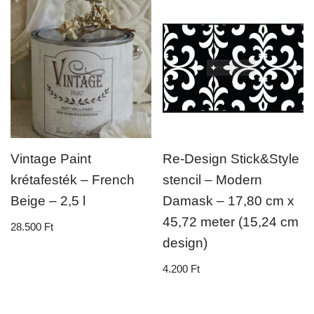
Vintage Paint
Re-Design Stick&Style
krétafesték – French
stencil – Modern
Beige – 2,5 l
Damask – 17,80 cm x
45,72 meter (15,24 cm
28.500
Ft
design)
4.200
Ft