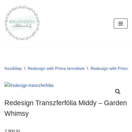
Skip
to
content
Kezdőlap
\
Redesign with Prima termékek
\
Redesign with Prima T
Redesign Transzferfólia Middy – Garden
Whimsy
7.900
Ft