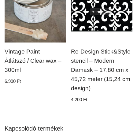
Vintage Paint –
Re-Design Stick&Style
Átlátszó / Clear wax –
stencil – Modern
300ml
Damask – 17,80 cm x
45,72 meter (15,24 cm
6.990
Ft
design)
4.200
Ft
Kapcsolódó termékek