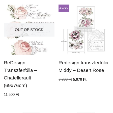
Akció!
OUT OF STOCK
ReDesign
Redesign transzferfólia
Transzferfólia –
Middy – Desert Rose
Chatellerault
7.800
Ft
5.070
Ft
(69x76cm)
11.500
Ft