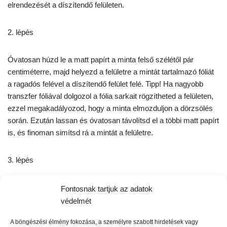
elrendezését a díszítendő felületen.
2. lépés
Óvatosan húzd le a matt papírt a minta felső szélétől pár
centiméterre, majd helyezd a felületre a mintát tartalmazó fóliát
a ragadós felével a díszítendő felület felé. Tipp! Ha nagyobb
transzfer fóliával dolgozol a fólia sarkait rögzítheted a felületen,
ezzel megakadályozod, hogy a minta elmozduljon a dörzsölés
során. Ezután lassan és óvatosan távolítsd el a többi matt papírt
is, és finoman simítsd rá a mintát a felületre.
3. lépés
Fentről lefelé haladva dörzsöld végig a fóliát a csomagolásban
Fontosnak tartjuk az adatok
található fapálcával. Használhatsz műanyag kártyát vagy más
védelmét
kisebb kemény eszközt (Fontos, hogy ne legyes éles!) is.
A böngészési élmény fokozása, a személyre szabott hirdetések vagy
Gondosan minden apró részletet át kell dörzsölni!