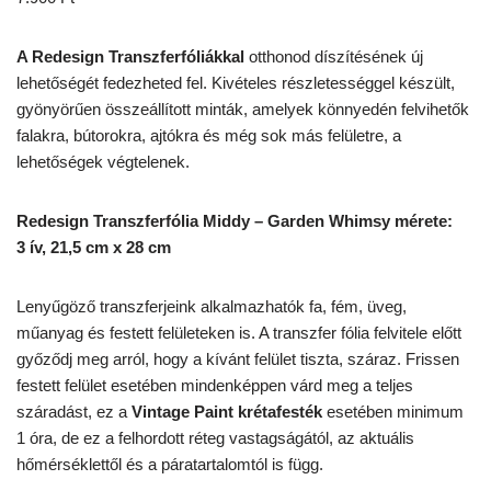
A Redesign Transzferfóliákkal
otthonod díszítésének új
lehetőségét fedezheted fel. Kivételes részletességgel készült,
gyönyörűen összeállított minták, amelyek könnyedén felvihetők
falakra, bútorokra, ajtókra és még sok más felületre, a
lehetőségek végtelenek.
Redesign Transzferfólia Middy – Garden Whimsy mérete:
3 ív, 21,5 cm x 28 cm
Lenyűgöző transzferjeink alkalmazhatók fa, fém, üveg,
műanyag és festett felületeken is. A transzfer fólia felvitele előtt
győződj meg arról, hogy a kívánt felület tiszta, száraz. Frissen
festett felület esetében mindenképpen várd meg a teljes
száradást, ez a
Vintage Paint krétafesték
esetében minimum
1 óra, de ez a felhordott réteg vastagságától, az aktuális
hőmérséklettől és a páratartalomtól is függ.