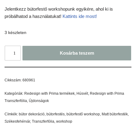
Jelentkezz bútorfestő workshopunk egyikére, ahol ki is
próbálhatod a használatukat!
Kattints ide most!
3 készleten
Kosárba teszem
Cikkszám:
680961
Kategóriák:
Redesign with Prima termékek
,
Húsvét
,
Redesign with Prima
Transzferfólia
,
Újdonságok
Címkék:
bútor dekoráció
,
bútorfestés
,
bútorfestő workshop
,
Matt bútorfesték
,
Székesfehérvár
,
Transzferfólia
,
workshop