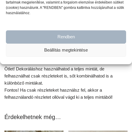
tartalmak megjelenítése, valamint a forgalom elemzése érdekében sütiket
(cookie) használunk. A "RENDBEN" gombra kattintva hozzájárulhat a sütik
használatához.
4. lépés
Miután a teljes minta átkerült a felületre, egy puha ruhával
Rendben
óvatosan simitsd át finoman a buborékokat és a minta széleit.
Beállítás megtekintése
A folyamatot videón is megnézheted, katt
ide!
Ötlet! Dekoráláshoz használhatod a teljes mintát, de
felhasználhat csak részleteket is, sőt kombinálhatod is a
különböző mintákat.
Fontos! Ha csak részleteket használsz fel, akkor a
felhasználandó részletet ollóval vágd ki a teljes mintából!
Érdekelhetnek még…