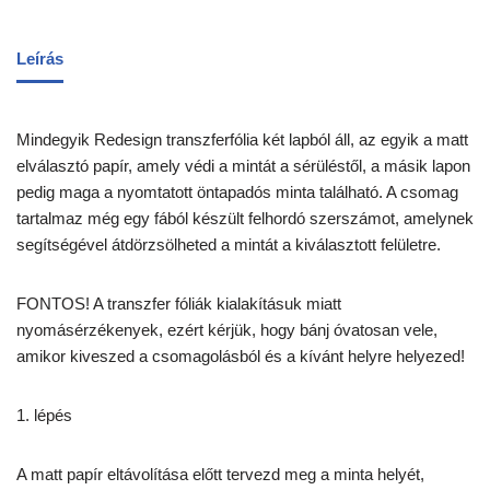
Leírás
Mindegyik Redesign transzferfólia két lapból áll, az egyik a matt
elválasztó papír, amely védi a mintát a sérüléstől, a másik lapon
pedig maga a nyomtatott öntapadós minta található. A csomag
tartalmaz még egy fából készült felhordó szerszámot, amelynek
segítségével átdörzsölheted a mintát a kiválasztott felületre.
FONTOS! A transzfer fóliák kialakításuk miatt
nyomásérzékenyek, ezért kérjük, hogy bánj óvatosan vele,
amikor kiveszed a csomagolásból és a kívánt helyre helyezed!
1. lépés
A matt papír eltávolítása előtt tervezd meg a minta helyét,