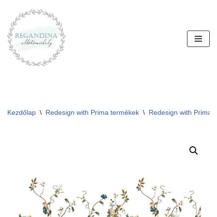
Skip
to
content
Kezdőlap
\
Redesign with Prima termékek
\
Redesign with Prima T