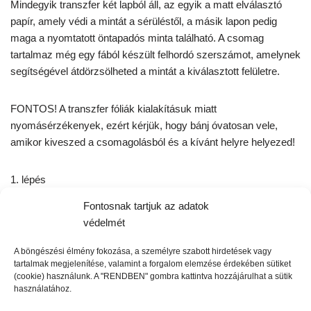
Mindegyik transzfer két lapból áll, az egyik a matt elválasztó
papír, amely védi a mintát a sérüléstől, a másik lapon pedig
maga a nyomtatott öntapadós minta található. A csomag
tartalmaz még egy fából készült felhordó szerszámot, amelynek
segítségével átdörzsölheted a mintát a kiválasztott felületre.
FONTOS! A transzfer fóliák kialakításuk miatt
nyomásérzékenyek, ezért kérjük, hogy bánj óvatosan vele,
amikor kiveszed a csomagolásból és a kívánt helyre helyezed!
1. lépés
Fontosnak tartjuk az adatok
A matt papír eltávolítása előtt tervezd meg a minta helyét,
védelmét
elrendezését a díszítendő felületen.
A böngészési élmény fokozása, a személyre szabott hirdetések vagy
tartalmak megjelenítése, valamint a forgalom elemzése érdekében sütiket
2. lépés
(cookie) használunk. A "RENDBEN" gombra kattintva hozzájárulhat a sütik
használatához.
Óvatosan húzd le a matt papírt a minta felső szélétől pár