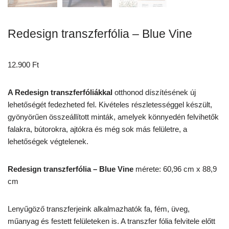
Redesign transzferfólia – Blue Vine
12.900
Ft
A Redesign transzferfóliákkal
otthonod díszítésének új
lehetőségét fedezheted fel. Kivételes részletességgel készült,
gyönyörűen összeállított minták, amelyek könnyedén felvihetők
falakra, bútorokra, ajtókra és még sok más felületre, a
lehetőségek végtelenek.
Redesign transzferfólia – Blue Vine
mérete: 60,96 cm x 88,9
cm
Lenyűgöző transzferjeink alkalmazhatók fa, fém, üveg,
műanyag és festett felületeken is. A transzfer fólia felvitele előtt