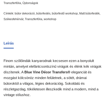
Transzferfólia
,
Újdonságok
Címkék:
bútor dekoráció
,
bútorfestés
,
bútorfestő workshop
,
Matt bútorfesték
,
Székesfehérvár
,
Transzferfólia
,
workshop
Leírás
Finom szőlőindák kanyarodnak kecsesen ezen a bonyolult
mintán, amelyet elefántcsontszínű virágok és élénk kék virágok
díszítenek. A
Blue Vine Décor Transfers®
eleganciát és
mozgást kölcsönöz minden felületnek, a sötét, drámai
bútoroktól a világos, légies dekorációig. Sokoldalú és
részletgazdag, tökéletesen illeszkedik mind a modern, mind a
vintage stílushoz.