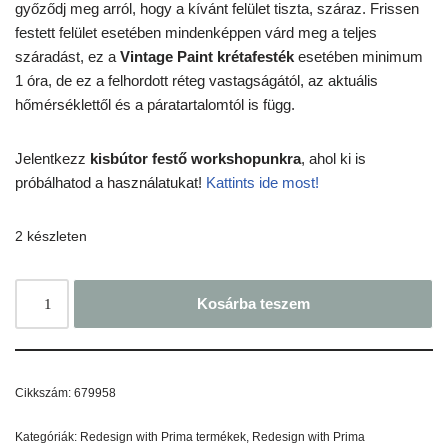
győződj meg arról, hogy a kívánt felület tiszta, száraz. Frissen
festett felület esetében mindenképpen várd meg a teljes
száradást, ez a
Vintage Paint krétafesték
esetében minimum
1 óra, de ez a felhordott réteg vastagságától, az aktuális
hőmérséklettől és a páratartalomtól is függ.
Jelentkezz
kisbútor festő workshopunkra
, ahol ki is
próbálhatod a használatukat!
Kattints ide most!
2 készleten
Kosárba teszem
Cikkszám:
679958
Kategóriák:
Redesign with Prima termékek
,
Redesign with Prima