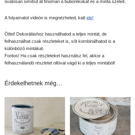
óvatosan simitsd át finoman a buborékokat és a minta széleit.
A folyamatot videón is megnézheted, katt
ide!
Ötlet! Dekoráláshoz használhatod a teljes mintát, de
felhasználhat csak részleteket is, sőt kombinálhatod is a
különböző mintákat.
Fontos! Ha csak részleteket használsz fel, akkor a
felhasználandó részletet ollóval vágd ki a teljes mintából!
Érdekelhetnek még…