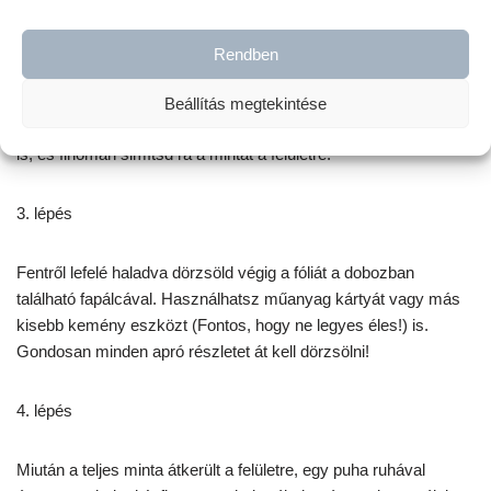
centiméterre, majd helyezd a felületre a mintát tartalmazó fóliát
a ragadós felével a díszítendő felület felé. Tipp! Ha nagyobb
Rendben
transzfer fóliával dolgozol a fólia sarkait rögzítheted a felületen,
ezzel megakadályozod, hogy a minta elmozduljon a dörzsölés
Beállítás megtekintése
során. Ezután lassan és óvatosan távolítsd el a többi matt papírt
is, és finoman simítsd rá a mintát a felületre.
3. lépés
Fentről lefelé haladva dörzsöld végig a fóliát a dobozban
található fapálcával. Használhatsz műanyag kártyát vagy más
kisebb kemény eszközt (Fontos, hogy ne legyes éles!) is.
Gondosan minden apró részletet át kell dörzsölni!
4. lépés
Miután a teljes minta átkerült a felületre, egy puha ruhával