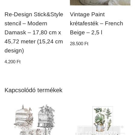
Re-Design Stick&Style
Vintage Paint
stencil – Modern
krétafesték – French
Damask – 17,80 cm x
Beige – 2,5 l
45,72 meter (15,24 cm
28.500
Ft
design)
4.200
Ft
Kapcsolódó termékek