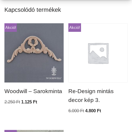
Kapcsolódó termékek
Akció!
Akció!
Woodwill – Sarokminta
Re-Design mintás
decor kép 3.
2.250
Ft
1.125
Ft
6.000
Ft
4.800
Ft