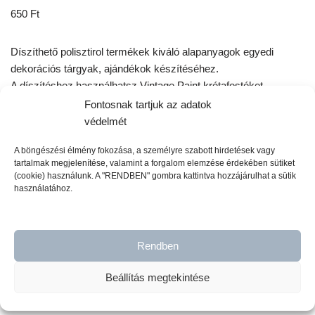
650
Ft
Díszíthető polisztirol termékek kiváló alapanyagok egyedi
dekorációs tárgyak, ajándékok készítéséhez.
A díszítéshez használhatsz Vintage Paint krétafestéket,
Redesign transzferfóliát, Redesign rizspapirt, szalvétát,
Fontosnak tartjuk az adatok
waxokat, különböző effect porokat.
védelmét
A böngészési élmény fokozása, a személyre szabott hirdetések vagy
6 készleten
tartalmak megjelenítése, valamint a forgalom elemzése érdekében sütiket
(cookie) használunk. A "RENDBEN" gombra kattintva hozzájárulhat a sütik
használatához.
Kosárba teszem
Rendben
Cikkszám:
RA7390
Beállítás megtekintése
Kategóriák:
Húsvét
,
Regandina tippek