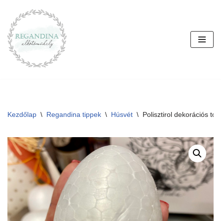
Skip
to
content
Kezdőlap
\
Regandina tippek
\
Húsvét
\
Polisztirol dekorációs to