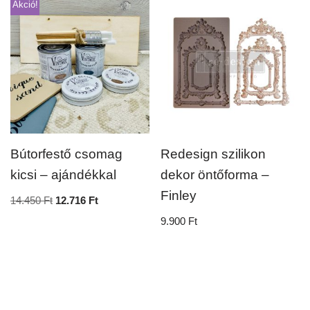
Akció!
Bútorfestő csomag
Redesign szilikon
kicsi – ajándékkal
dekor öntőforma –
Finley
14.450
Ft
12.716
Ft
9.900
Ft