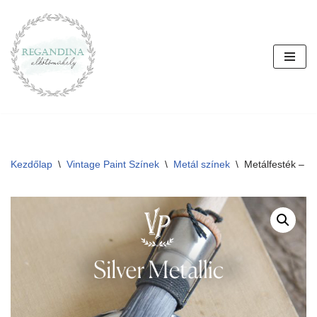
Skip
to
content
Kezdőlap
\
Vintage Paint Színek
\
Metál színek
\
Metálfesték – E