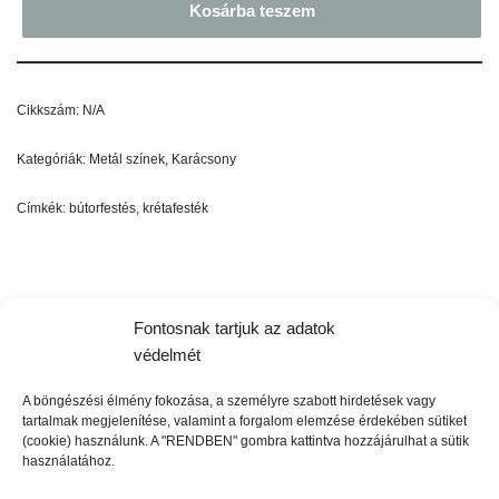
Kosárba teszem
Cikkszám:
N/A
Kategóriák:
Metál színek
,
Karácsony
Címkék:
bútorfestés
,
krétafesték
Leírás
További információk
Fontosnak tartjuk az adatok
védelmét
A böngészési élmény fokozása, a személyre szabott hirdetések vagy
A Ezüstmetál Festék használható egy-egy panelen, vagy
tartalmak megjelenítése, valamint a forgalom elemzése érdekében sütiket
bútorok díszeinek kiemelésére. Esetleg stencil minták
(cookie) használunk. A "RENDBEN" gombra kattintva hozzájárulhat a sütik
megfestésére. Teljes takarás érdekében több, vékony réteg
használatához.
felhordása javasolt.