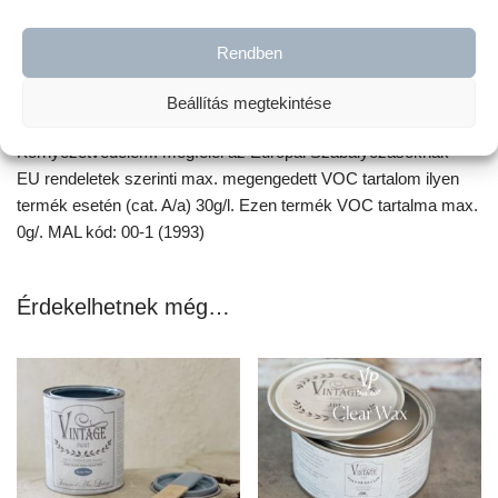
A 200 ml-es kiszerelés kb 3-4,5 nm felületre elegendő a felület
Rendben
porózusságától függõen. Száradás: 4 óra elteltével átfesthető.
Használat előtt jól fel kell keverni, a festendő felületet pedig por-
Beállítás megtekintése
és zsírmentesítsük. A festőeszközök vízzel tisztíthatók.
Környezetvédelem: megfelel az Európai Szabályozásoknak –
EU rendeletek szerinti max. megengedett VOC tartalom ilyen
termék esetén (cat. A/a) 30g/l. Ezen termék VOC tartalma max.
0g/. MAL kód: 00-1 (1993)
Érdekelhetnek még…