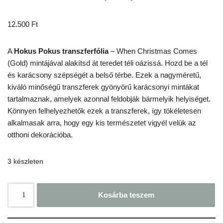
12.500
Ft
A
Hokus Pokus transzferfólia
– When Christmas Comes
(Gold) mintájával alakítsd át teredet téli oázissá. Hozd be a tél
és karácsony szépségét a belső térbe. Ezek a nagyméretű,
kiváló minőségű transzferek gyönyörű karácsonyi mintákat
tartalmaznak, amelyek azonnal feldobják bármelyik helyiséget.
Könnyen felhelyezhetők ezek a transzferek, így tökéletesen
alkalmasak arra, hogy egy kis természetet vigyél velük az
otthoni dekorációba.
3 készleten
Kosárba teszem