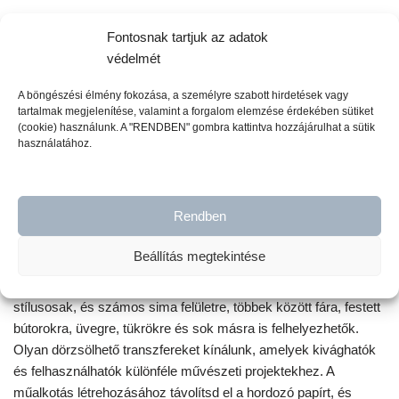
Cikkszám:
862565
Fontosnak tartjuk az adatok
védelmét
Kategóriák:
Hokus Pokus transzferfólia
,
Karácsony
A böngészési élmény fokozása, a személyre szabott hirdetések vagy
Címkék:
bútor dekoráció
,
bútorfestés házilag
,
bútorfestés otthon
,
tartalmak megjelenítése, valamint a forgalom elemzése érdekében sütiket
(cookie) használunk. A "RENDBEN" gombra kattintva hozzájárulhat a sütik
Transzferfólia
használatához.
Rendben
Leírás
Beállítás megtekintése
A Hokus Pokus dekor transzferfóliák rendkívül részletesek és
stílusosak, és számos sima felületre, többek között fára, festett
bútorokra, üvegre, tükrökre és sok másra is felhelyezhetők.
Olyan dörzsölhető transzfereket kínálunk, amelyek kivághatók
és felhasználhatók különféle művészeti projektekhez. A
műalkotás létrehozásához távolítsd el a hordozó papírt, és