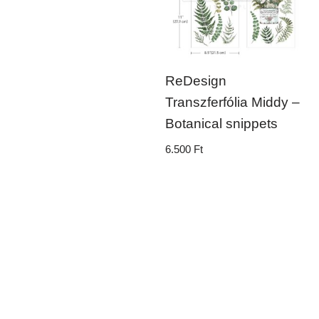
ReDesign
Transzferfólia Middy –
Botanical snippets
6.500
Ft
Impresszum
Adatvédelem
ÁSZF
Copyright © 2020 RegAndina | Minden jog fenntartva - Created
by
CoupleDesign
-