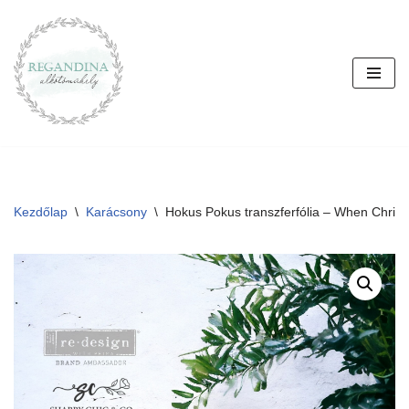
Skip
to
content
Kezdőlap
\
Karácsony
\
Hokus Pokus transzferfólia – When Chris