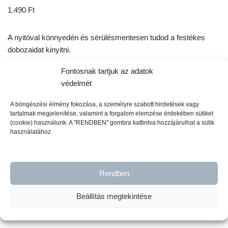
1.490
Ft
A nyitóval könnyedén és sérülésmentesen tudod a festékes
dobozaidat kinyitni.
Fontosnak tartjuk az adatok
Mindegyik kiszereléshez használható.
védelmét
A böngészési élmény fokozása, a személyre szabott hirdetések vagy
6 készleten
tartalmak megjelenítése, valamint a forgalom elemzése érdekében sütiket
(cookie) használunk. A "RENDBEN" gombra kattintva hozzájárulhat a sütik
használatához.
Kosárba teszem
Rendben
Cikkszám:
700363
Beállítás megtekintése
Kategória:
Egyéb bútorfestési kellékek