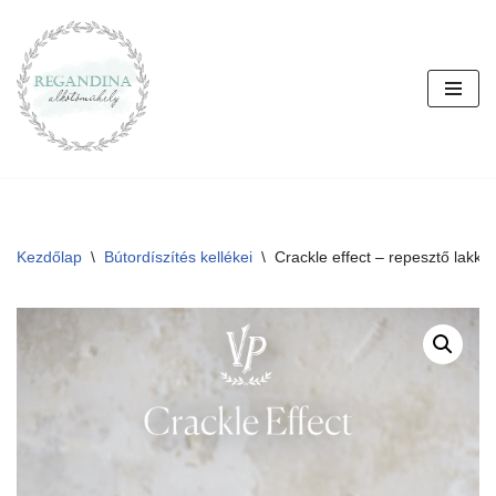
Skip
to
content
Kezdőlap
\
Bútordíszítés kellékei
\
Crackle effect – repesztő lakk