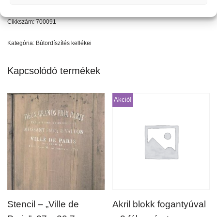
Cikkszám:
700091
Kategória:
Bútordíszítés kellékei
Kapcsolódó termékek
Akció!
Stencil – „Ville de
Akril blokk fogantyúval