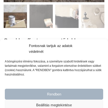
Crackle effect – repesztő lakk
Fontosnak tartjuk az adatok
védelmét
6.990
Ft
A böngészési élmény fokozása, a személyre szabott hirdetések vagy
tartalmak megjelenítése, valamint a forgalom elemzése érdekében sütiket
Kiszerelése: 200ml
(cookie) használunk. A "RENDBEN" gombra kattintva hozzájárulhat a sütik
használatához.
5 készleten
Rendben
Kosárba teszem
Beállítás megtekintése