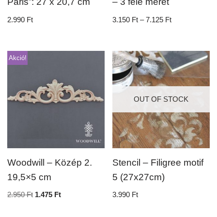
Paris”: 27 x 20,7 cm
– 3 féle méret
2.990
Ft
3.150
Ft
–
7.125
Ft
Akció!
OUT OF STOCK
Woodwill – Közép 2.
Stencil – Filigree motif
19,5×5 cm
5 (27x27cm)
2.950
Ft
1.475
Ft
3.990
Ft